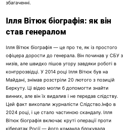
збагаченні.
Ілля Вітюк біографія: як він
став генералом
Ілля Вітюк біографія — це про те, як із простого
офіцера дорости до генерала. Він починав у СБУ з
низів, але швидко пішов угору завдяки роботі в
контррозвідці. У 2014 році Ілля Вітюк був на
Майдані, знімав розстріли 20 лютого з позицій
Беркуту. Ці відео могли б допомогти знайти
винних, але він їх видалив і не передав слідству.
Цей факт викопали журналісти Слідство.Інфо в
2024 році, і це стало частиною скандалу. Ілля
Вітюк біографія включає круті операції проти
кібератак Росії — його команда блокувала