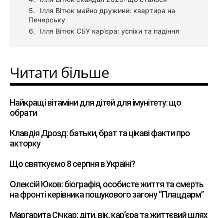
Ілля Вітюк майно дружини: квартира на
Печерську
Ілля Вітюк СБУ кар’єра: успіхи та падіння
Читати більше
Найкращі вітаміни для дітей для імунітету: що
обрати
Клавдія Дрозд: батьки, брат та цікаві факти про
акторку
Що святкуємо 8 серпня в Україні?
Олексій Юков: біографія, особисте життя та смерть
на фронті керівника пошукового загону “Плацдарм”
Маргарита Січкар: діти, вік, кар’єра та життєвий шлях