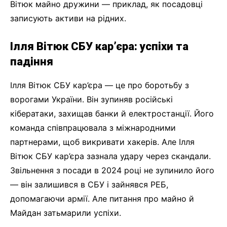
Вітюк майно дружини — приклад, як посадовці
записують активи на рідних.
Ілля Вітюк СБУ кар’єра: успіхи та
падіння
Ілля Вітюк СБУ кар’єра — це про боротьбу з
ворогами України. Він зупиняв російські
кібератаки, захищав банки й електростанції. Його
команда співпрацювала з міжнародними
партнерами, щоб викривати хакерів. Але Ілля
Вітюк СБУ кар’єра зазнала удару через скандали.
Звільнення з посади в 2024 році не зупинило його
— він залишився в СБУ і зайнявся РЕБ,
допомагаючи армії. Але питання про майно й
Майдан затьмарили успіхи.