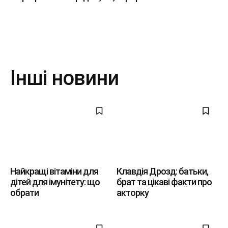
Інші новини
Найкращі вітаміни для
Клавдія Дрозд: батьки,
дітей для імунітету: що
брат та цікаві факти про
обрати
акторку