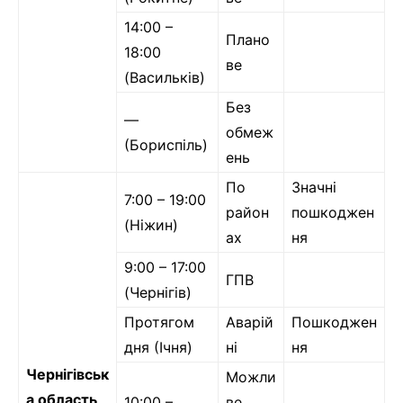
14:00 –
Плано
18:00
ве
(Васильків)
Без
—
обмеж
(Бориспіль)
ень
По
Значні
7:00 – 19:00
район
пошкоджен
(Ніжин)
ах
ня
9:00 – 17:00
ГПВ
(Чернігів)
Протягом
Аварій
Пошкоджен
дня (Ічня)
ні
ня
Чернігівськ
Можли
а область
10:00 –
ве