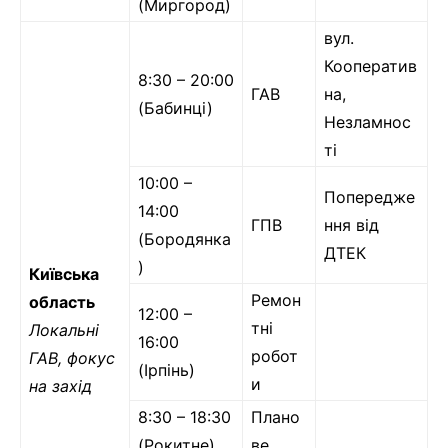
(Миргород)
вул.
Кооператив
8:30 – 20:00
ГАВ
на,
(Бабинці)
Незламнос
ті
10:00 –
Попередже
14:00
ГПВ
ння від
(Бородянка
ДТЕК
)
Київська
Ремон
область
12:00 –
тні
Локальні
16:00
робот
ГАВ, фокус
(Ірпінь)
и
на захід
8:30 – 18:30
Плано
(Рокитне)
ве