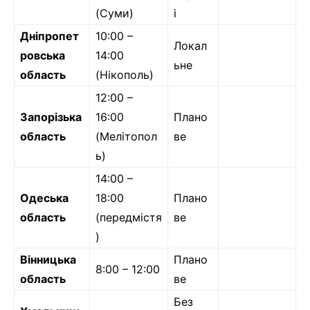
(Суми)
і
Дніпропет
10:00 –
Локал
ровська
14:00
ьне
область
(Нікополь)
12:00 –
Запорізька
16:00
Плано
область
(Мелітопол
ве
ь)
14:00 –
Одеська
18:00
Плано
область
(передмістя
ве
)
Вінницька
Плано
8:00 – 12:00
область
ве
Без