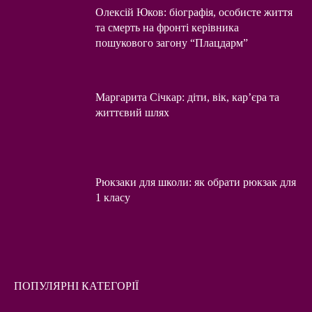
Олексій Юков: біографія, особисте життя
та смерть на фронті керівника
пошукового загону “Плацдарм”
Маргарита Січкар: діти, вік, кар’єра та
життєвий шлях
Рюкзаки для школи: як обрати рюкзак для
1 класу
ПОПУЛЯРНІ КАТЕГОРІЇ