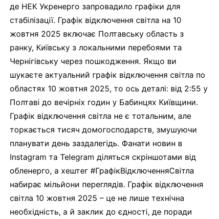
де НЕК Укренерго запровадило графіки для
стабілізації. Графік відключення світла на 10
жовтня 2025 включає Полтавську область з
ранку, Київську з локальними перебоями та
Чернігівську через пошкодження. Якщо ви
шукаєте актуальний графік відключення світла по
областях 10 жовтня 2025, то ось деталі: від 2:55 у
Полтаві до вечірніх годин у Бабинцях Київщини.
Графік відключення світла не є тотальним, але
торкається тисяч домогосподарств, змушуючи
планувати день заздалегідь. Фанати новин в
Instagram та Telegram діляться скріншотами від
обленерго, а хештег #ГрафікВідключенняСвітла
набирає мільйони переглядів. Графік відключення
світла 10 жовтня 2025 – це не лише технічна
необхідність, а й заклик до єдності, де поради