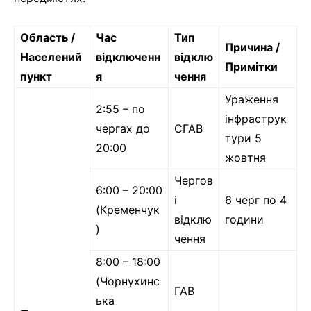
Область /
Час
Тип
Причина /
Населений
відключенн
відклю
Примітки
пункт
я
чення
Ураження
2:55 – по
інфраструк
чергах до
СГАВ
тури 5
20:00
жовтня
Чергов
6:00 – 20:00
і
6 черг по 4
(Кременчук
відклю
години
)
чення
8:00 – 18:00
(Чорнухинс
ГАВ
ька