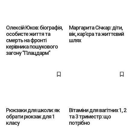
Олексій Юков: біографія,
Маргарита Січкар: діти,
особисте життя та
вік, кар’єра та життєвий
смерть на фронті
шлях
керівника пошукового
загону “Плацдарм”
Рюкзаки для школи: як
Вітаміни для вагітних 1, 2
обрати рюкзак для 1
та 3 триместр: що
класу
потрібно