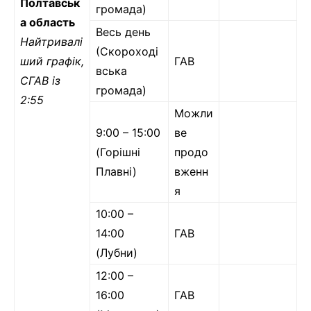
Полтавськ
громада)
а область
Весь день
Найтривалі
(Скороході
ший графік,
ГАВ
вська
СГАВ із
громада)
2:55
Можли
9:00 – 15:00
ве
(Горішні
продо
Плавні)
вженн
я
10:00 –
14:00
ГАВ
(Лубни)
12:00 –
16:00
ГАВ