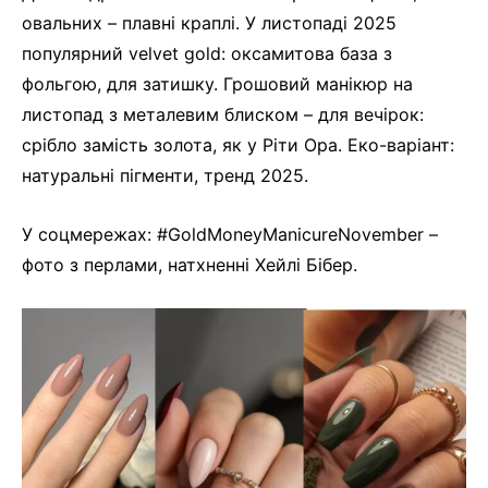
овальних – плавні краплі. У листопаді 2025
популярний velvet gold: оксамитова база з
фольгою, для затишку. Грошовий манікюр на
листопад з металевим блиском – для вечірок:
срібло замість золота, як у Ріти Ора. Еко-варіант:
натуральні пігменти, тренд 2025.
У соцмережах: #GoldMoneyManicureNovember –
фото з перлами, натхненні Хейлі Бібер.