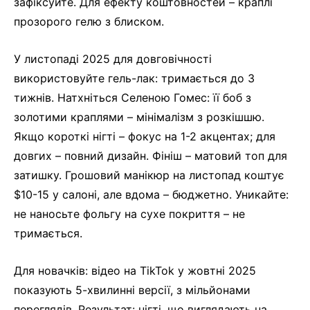
зафіксуйте. Для ефекту коштовностей – краплі
прозорого гелю з блиском.
У листопаді 2025 для довговічності
використовуйте гель-лак: тримається до 3
тижнів. Натхніться Селеною Гомес: її боб з
золотими краплями – мінімалізм з розкішшю.
Якщо короткі нігті – фокус на 1-2 акцентах; для
довгих – повний дизайн. Фініш – матовий топ для
затишку. Грошовий манікюр на листопад коштує
$10-15 у салоні, але вдома – бюджетно. Уникайте:
не наносьте фольгу на сухе покриття – не
тримається.
Для новачків: відео на TikTok у жовтні 2025
показують 5-хвилинні версії, з мільйонами
переглядів. Результат: нігті, що виглядають на