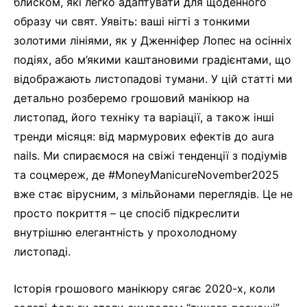
блиском, які легко адаптувати для щоденного
образу чи свят. Уявіть: ваші нігті з тонкими
золотими лініями, як у Дженніфер Лопес на осінніх
подіях, або м’якими каштановими градієнтами, що
відображають листопадові тумани. У цій статті ми
детально розберемо грошовий манікюр на
листопад, його техніку та варіації, а також інші
тренди місяця: від мармурових ефектів до aura
nails. Ми спираємося на свіжі тенденції з подіумів
та соцмереж, де #MoneyManicureNovember2025
вже стає вірусним, з мільйонами переглядів. Це не
просто покриття – це спосіб підкреслити
внутрішню елегантність у прохолодному
листопаді.
Історія грошового манікюру сягає 2020-х, коли