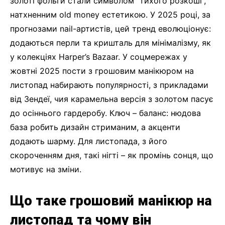
золоті фольги стали символом “тихого розкоші”,
натхненним old money естетикою. У 2025 році, за
прогнозами nail-артистів, цей тренд еволюціонує:
додаються перли та кришталь для мінімалізму, як
у колекціях Harper’s Bazaar. У соцмережах у
жовтні 2025 пости з грошовим манікюром на
листопад набирають популярності, з прикладами
від Зендеї, чия карамельна версія з золотом пасує
до осіннього гардеробу. Ключ – баланс: нюдова
база робить дизайн стриманим, а акценти
додають шарму. Для листопада, з його
скороченням дня, такі нігті – як промінь сонця, що
мотивує на зміни.
Що таке грошовий манікюр на
листопад та чому він