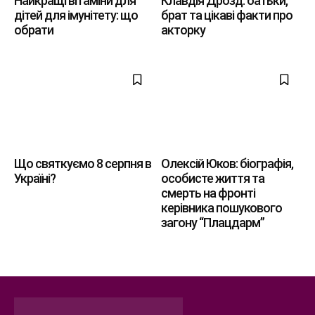
Найкращі вітаміни для
Клавдія Дрозд: батьки,
дітей для імунітету: що
брат та цікаві факти про
обрати
акторку
Що святкуємо 8 серпня в
Олексій Юков: біографія,
Україні?
особисте життя та
смерть на фронті
керівника пошукового
загону “Плацдарм”