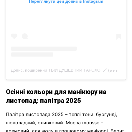
Переглянути цей допис в Instagram
Д
опис, поширений ТВІЙ ДУШЕВНИЙ ТАРОЛОГ🪄 (@taro.elena.ua)
Осінні кольори для манікюру на
листопад: палітра 2025
Палітра листопада 2025 – теплі тони: бургунді,
шоколадний, оливковий. Mocha mousse –
кремовий, для нюду в грошовому манікюрі. Бернт