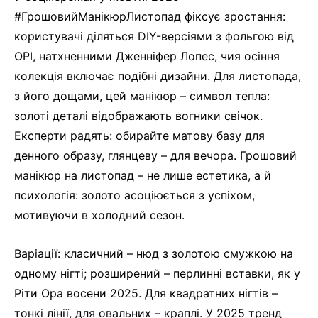
#ГрошовийМанікюрЛистопад фіксує зростання:
користувачі діляться DIY-версіями з фольгою від
OPI, натхненними Дженніфер Лопес, чия осіння
колекція включає подібні дизайни. Для листопада,
з його дощами, цей манікюр – символ тепла:
золоті деталі відображають вогники свічок.
Експерти радять: обирайте матову базу для
денного образу, глянцеву – для вечора. Грошовий
манікюр на листопад – не лише естетика, а й
психологія: золото асоціюється з успіхом,
мотивуючи в холодний сезон.
Варіації: класичний – нюд з золотою смужкою на
одному нігті; розширений – перлинні вставки, як у
Ріти Ора восени 2025. Для квадратних нігтів –
тонкі лінії, для овальних – краплі. У 2025 тренд