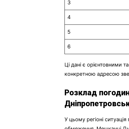
3
4
5
6
Ці дані є орієнтовними т
конкретною адресою звер
Розклад погодин
Дніпропетровськ
У цьому регіоні ситуація
обмеження. Мешканці Дн