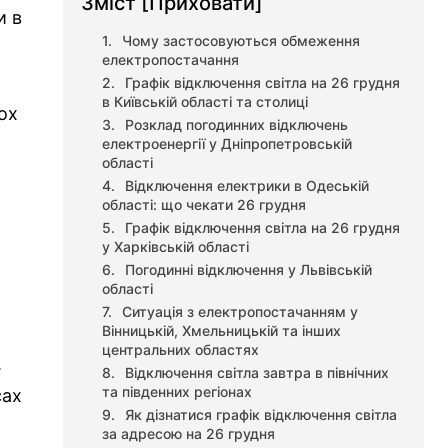
Зміст
[Приховати]
и в
Чому застосовуються обмеження
електропостачання
Графік відключення світла на 26 грудня
в Київській області та столиці
ох
Розклад погодинних відключень
електроенергії у Дніпропетровській
області
Відключення електрики в Одеській
області: що чекати 26 грудня
Графік відключення світла на 26 грудня
у Харківській області
Погодинні відключення у Львівській
області
Ситуація з електропостачанням у
Вінницькій, Хмельницькій та інших
центральних областях
.
Відключення світла завтра в північних
та південних регіонах
сах
Як дізнатися графік відключення світла
за адресою на 26 грудня