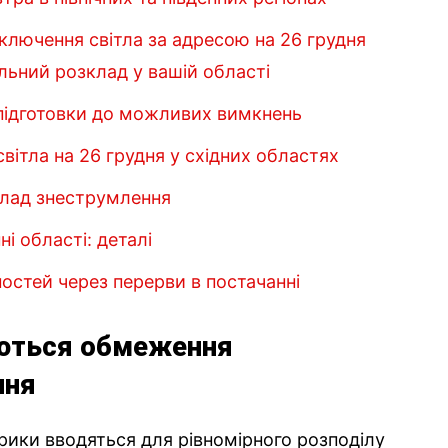
дключення світла за адресою на 26 грудня
льний розклад у вашій області
підготовки до можливих вимкнень
світла на 26 грудня у східних областях
зклад знеструмлення
ні області: деталі
остей через перерви в постачанні
ються обмеження
ння
ики вводяться для рівномірного розподілу