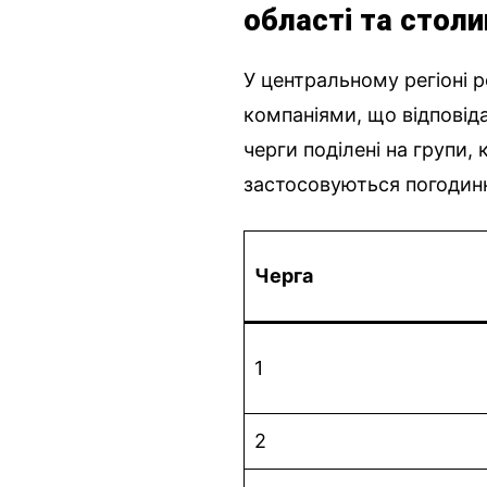
області та столи
У центральному регіоні
компаніями, що відповід
черги поділені на групи,
застосовуються погодинн
Черга
1
2