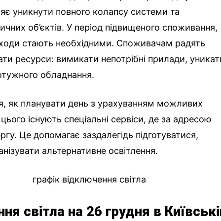
яє уникнути повного колапсу системи та
ичних об’єктів. У період підвищеного споживання,
аходи стають необхідними. Споживачам радять
и ресурси: вимикати непотрібні прилади, уникат
отужного обладнання.
я, як планувати день з урахуванням можливих
 цього існують спеціальні сервіси, де за адресою
ргу. Це допомагає заздалегідь підготуватися,
анізувати альтернативне освітлення.
ня світла на 26 грудня в Київські