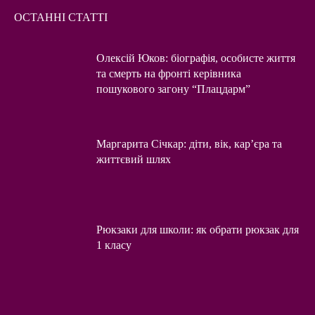
ОСТАННІ СТАТТІ
Олексій Юков: біографія, особисте життя
та смерть на фронті керівника
пошукового загону “Плацдарм”
Маргарита Січкар: діти, вік, кар’єра та
життєвий шлях
Рюкзаки для школи: як обрати рюкзак для
1 класу