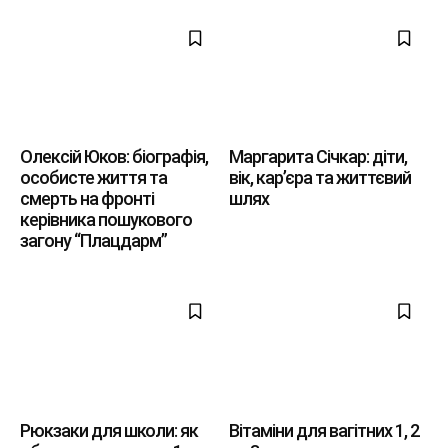
Олексій Юков: біографія,
Маргарита Січкар: діти,
особисте життя та
вік, кар’єра та життєвий
смерть на фронті
шлях
керівника пошукового
загону “Плацдарм”
Рюкзаки для школи: як
Вітаміни для вагітних 1, 2