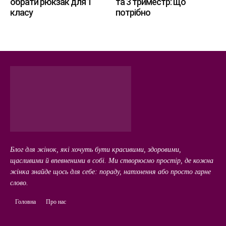
обрати рюкзак для 1
та 3 триместр: що
класу
потрібно
Блог для жінок, які хочуть бути красивими, здоровими,
щасливими й впевненими в собі. Ми створюємо простір, де кожна
жінка знайде щось для себе: пораду, натхнення або просто гарне
слово.
Головна
Про нас