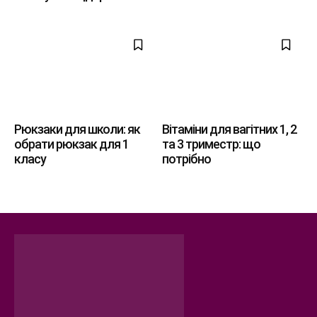
Рюкзаки для школи: як
Вітаміни для вагітних 1, 2
обрати рюкзак для 1
та 3 триместр: що
класу
потрібно