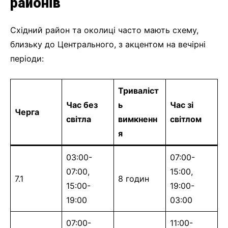
районів
Східний район та околиці часто мають схему,
близьку до Центрального, з акцентом на вечірні
періоди:
Триваліст
Час без
ь
Час зі
Черга
світла
вимкненн
світлом
я
03:00-
07:00-
07:00,
15:00,
7.1
8 годин
15:00-
19:00-
19:00
03:00
07:00-
11:00-