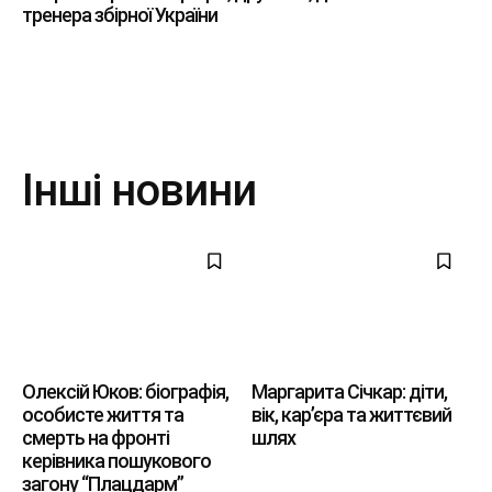
тренера збірної України
Інші новини
Олексій Юков: біографія,
Маргарита Січкар: діти,
особисте життя та
вік, кар’єра та життєвий
смерть на фронті
шлях
керівника пошукового
загону “Плацдарм”