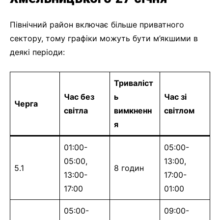
Північний район включає більше приватного
сектору, тому графіки можуть бути м’якшими в
деякі періоди:
Триваліст
Час без
ь
Час зі
Черга
світла
вимкненн
світлом
я
01:00-
05:00-
05:00,
13:00,
5.1
8 годин
13:00-
17:00-
17:00
01:00
05:00-
09:00-