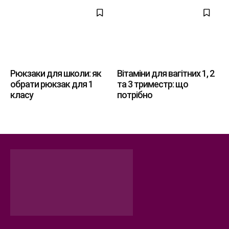
Рюкзаки для школи: як
Вітаміни для вагітних 1, 2
обрати рюкзак для 1
та 3 триместр: що
класу
потрібно