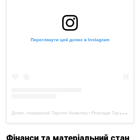
Переглянути цей допис в Instagram
Д
опис, поширений Таролог Анжеліка • Розклади Таро (@moonlight_taroo)
Фінанси та матеріальний стан