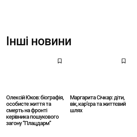
Інші новини
Олексій Юков: біографія,
Маргарита Січкар: діти,
особисте життя та
вік, кар’єра та життєвий
смерть на фронті
шлях
керівника пошукового
загону “Плацдарм”