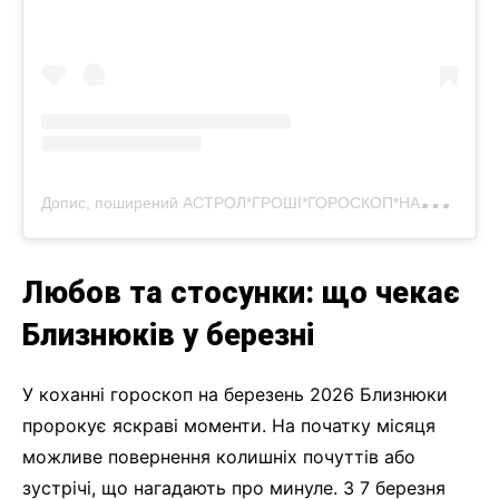
Д
опис, поширений АСТРОЛ*ГРОШІ*ГОРОСКОП*НАВЧАННЯ*БАЗ*КАП*ХОЛ*СИНАС*ШУЙ*ФИАЛ (@alla__astrolog)
Любов та стосунки: що чекає
Близнюків у березні
У коханні гороскоп на березень 2026 Близнюки
пророкує яскраві моменти. На початку місяця
можливе повернення колишніх почуттів або
зустрічі, що нагадають про минуле. З 7 березня