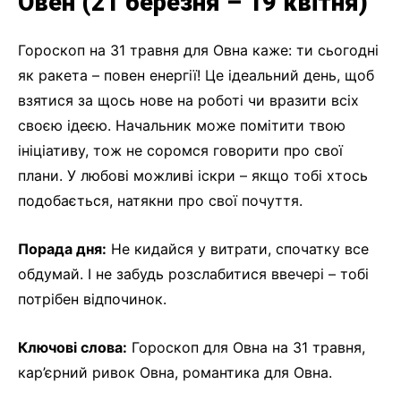
Овен (21 березня – 19 квітня)
Гороскоп на 31 травня для Овна каже: ти сьогодні
як ракета – повен енергії! Це ідеальний день, щоб
взятися за щось нове на роботі чи вразити всіх
своєю ідеєю. Начальник може помітити твою
ініціативу, тож не соромся говорити про свої
плани. У любові можливі іскри – якщо тобі хтось
подобається, натякни про свої почуття.
Порада дня:
Не кидайся у витрати, спочатку все
обдумай. І не забудь розслабитися ввечері – тобі
потрібен відпочинок.
Ключові слова:
Гороскоп для Овна на 31 травня,
кар’єрний ривок Овна, романтика для Овна.