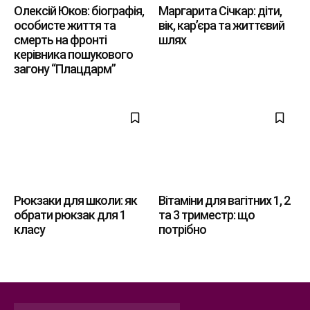
Олексій Юков: біографія,
Маргарита Січкар: діти,
особисте життя та
вік, кар’єра та життєвий
смерть на фронті
шлях
керівника пошукового
загону “Плацдарм”
Рюкзаки для школи: як
Вітаміни для вагітних 1, 2
обрати рюкзак для 1
та 3 триместр: що
класу
потрібно