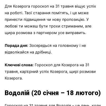
Для Козерога гороскоп на 31 травня віщує успіх
на роботі. Твої старання помітять, і це може
принести підвищення чи нову пропозицію. У
любові ти можеш бути трохи стриманим, але
щира розмова з партнером усе виправить.
Порада дня:
Зосередься на головному і не
відволікайся на дрібниці.
Ключові слова:
Гороскоп для Козерога на 31
травня, кар’єрний успіх Козерога, щирі розмови
Козерога.
Водолій (20 січня – 18 лютого)
Гороскоп на 31 травня для Водолія – це день, коли