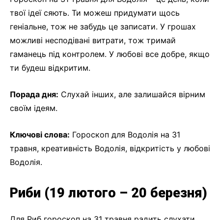
твої ідеї сяють. Ти можеш придумати щось
геніальне, тож не забудь це записати. У грошах
можливі несподівані витрати, тож тримай
гаманець під контролем. У любові все добре, якщо
ти будеш відкритим.
Порада дня:
Слухай інших, але залишайся вірним
своїм ідеям.
Ключові слова:
Гороскоп для Водолія на 31
травня, креативність Водолія, відкритість у любові
Водолія.
Риби (19 лютого – 20 березня)
Для Риб гороскоп на 31 травня радить слухати