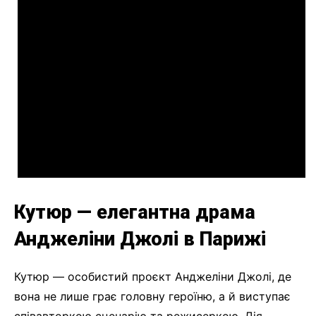
Кутюр — елегантна драма
Анджеліни Джолі в Парижі
Кутюр — особистий проєкт Анджеліни Джолі, де
вона не лише грає головну героїню, а й виступає
співавторкою сценарію та режисеркою. Дія