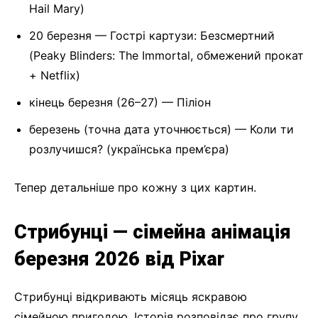
Hail Mary)
20 березня — Гострі картузи: Безсмертний
(Peaky Blinders: The Immortal, обмежений прокат
+ Netflix)
кінець березня (26–27) — Піліон
березень (точна дата уточнюється) — Коли ти
розлучишся? (українська прем’єра)
Тепер детальніше про кожну з цих картин.
Стрибунці — сімейна анімація
березня 2026 від Pixar
Стрибунці відкривають місяць яскравою
сімейною пригодою. Історія розповідає про групу