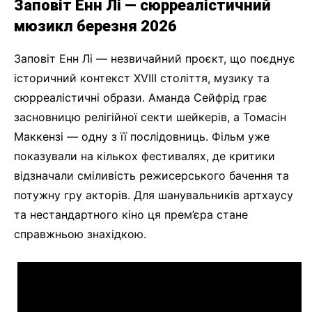
Заповіт Енн Лі — сюрреалістичний
мюзикл березня 2026
Заповіт Енн Лі — незвичайний проєкт, що поєднує
історичний контекст XVIII століття, музику та
сюрреалістичні образи. Аманда Сейфрід грає
засновницю релігійної секти шейкерів, а Томасін
Маккензі — одну з її послідовниць. Фільм уже
показували на кількох фестивалях, де критики
відзначали сміливість режисерського бачення та
потужну гру акторів. Для шанувальників артхаусу
та нестандартного кіно ця прем’єра стане
справжньою знахідкою.