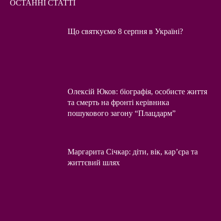
ОСТАННІ СТАТТІ
Що святкуємо 8 серпня в Україні?
Олексій Юков: біографія, особисте життя
та смерть на фронті керівника
пошукового загону “Плацдарм”
Маргарита Січкар: діти, вік, кар’єра та
життєвий шлях