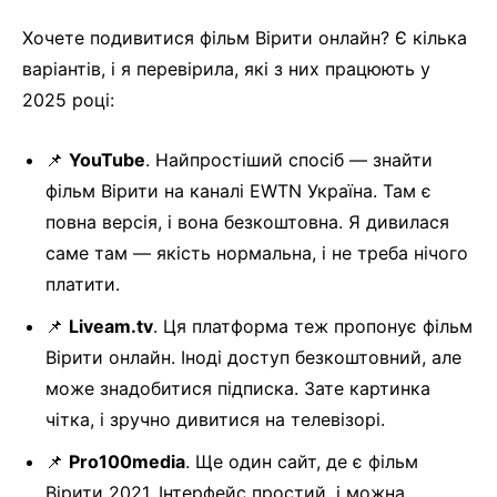
Хочете подивитися фільм Вірити онлайн? Є кілька
варіантів, і я перевірила, які з них працюють у
2025 році:
📌
YouTube
. Найпростіший спосіб — знайти
фільм Вірити на каналі EWTN Україна. Там є
повна версія, і вона безкоштовна. Я дивилася
саме там — якість нормальна, і не треба нічого
платити.
📌
Liveam.tv
. Ця платформа теж пропонує фільм
Вірити онлайн. Іноді доступ безкоштовний, але
може знадобитися підписка. Зате картинка
чітка, і зручно дивитися на телевізорі.
📌
Pro100media
. Ще один сайт, де є фільм
Вірити 2021. Інтерфейс простий, і можна