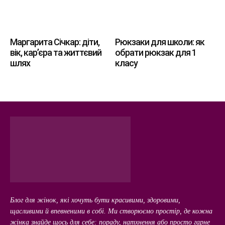
Маргарита Січкар: діти,
Рюкзаки для школи: як
вік, кар’єра та життєвий
обрати рюкзак для 1
шлях
класу
Блог для жінок, які хочуть бути красивими, здоровими,
щасливими й впевненими в собі. Ми створюємо простір, де кожна
жінка знайде щось для себе: пораду, натхнення або просто гарне