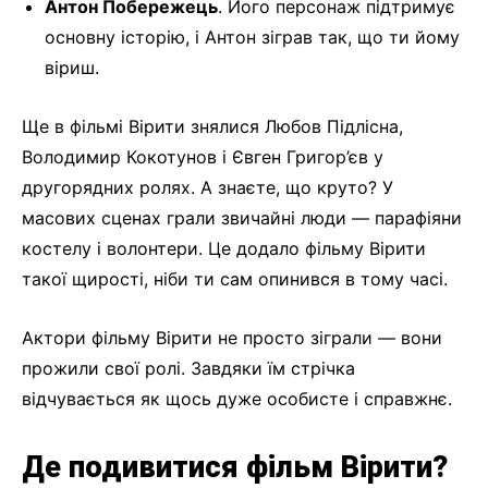
Антон Побережець
. Його персонаж підтримує
основну історію, і Антон зіграв так, що ти йому
віриш.
Ще в фільмі Вірити знялися Любов Підлісна,
Володимир Кокотунов і Євген Григор’єв у
другорядних ролях. А знаєте, що круто? У
масових сценах грали звичайні люди — парафіяни
костелу і волонтери. Це додало фільму Вірити
такої щирості, ніби ти сам опинився в тому часі.
Актори фільму Вірити не просто зіграли — вони
прожили свої ролі. Завдяки їм стрічка
відчувається як щось дуже особисте і справжнє.
Де подивитися фільм Вірити?