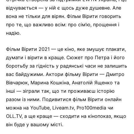
відчувається — у ній є щось дуже душевне. Але
вона не тільки для вірян. Фільм Вірити говорить
про те, що важливо всім: про сім’ю, прощення і
надію.
Фільм Вірити 2021 — це кіно, яке змушує плакати,
думати і вірити в краще. Сюжет про Петра і його
боротьбу за гідність у радянські часи не залишить
вас байдужими. Актори фільму Вірити — Дмитро
Вівчарюк, Марина Кошкіна, Анатолій Ященко та
інші — зіграли так, що ти проживаєш історію
разом із ними. Подивитися фільм Вірити онлайн
можна на YouTube, Liveam.tv, Pro100media чи
OLL.TV, а ще краще — сходити на кінопоказ, якщо
він буде у вашому місті.