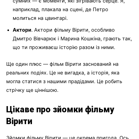
сумних — є моменти, які зігрівають серце. Я,
наприклад, плакала на сцені, де Петро
молиться на цвинтарі.
Актори
. Актори фільму Вірити, особливо
Дмитро Вівчарюк і Марина Кошкіна, грають так,
що ти проживаєш історію разом із ними.
Ще один плюс — фільм Вірити заснований на
реальних подіях. Це не вигадка, а історія, яка
могла статися з нашими прадідами. Це робить
стрічку ще ціннішою.
Цікаве про зйомки фільму
Вірити
Зйомки фільму Вірити — це окрема пригода. Ось