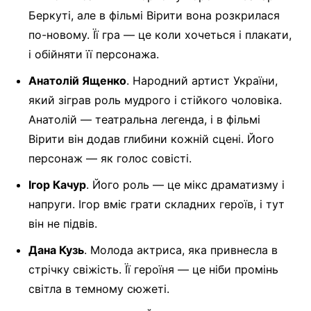
Беркуті, але в фільмі Вірити вона розкрилася
по-новому. Її гра — це коли хочеться і плакати,
і обійняти її персонажа.
Анатолій Ященко
. Народний артист України,
який зіграв роль мудрого і стійкого чоловіка.
Анатолій — театральна легенда, і в фільмі
Вірити він додав глибини кожній сцені. Його
персонаж — як голос совісті.
Ігор Качур
. Його роль — це мікс драматизму і
напруги. Ігор вміє грати складних героїв, і тут
він не підвів.
Дана Кузь
. Молода актриса, яка привнесла в
стрічку свіжість. Її героїня — це ніби промінь
світла в темному сюжеті.