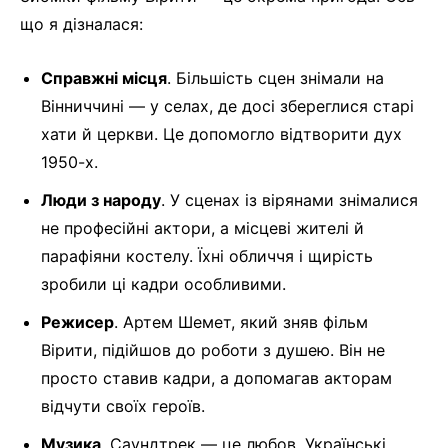
що я дізналася:
Справжні місця
. Більшість сцен знімали на
Вінниччині — у селах, де досі збереглися старі
хати й церкви. Це допомогло відтворити дух
1950-х.
Люди з народу
. У сценах із вірянами знімалися
не професійні актори, а місцеві жителі й
парафіяни костелу. Їхні обличчя і щирість
зробили ці кадри особливими.
Режисер
. Артем Шемет, який зняв фільм
Вірити, підійшов до роботи з душею. Він не
просто ставив кадри, а допомагав акторам
відчути своїх героїв.
Музика
. Саундтрек — це любов. Українські