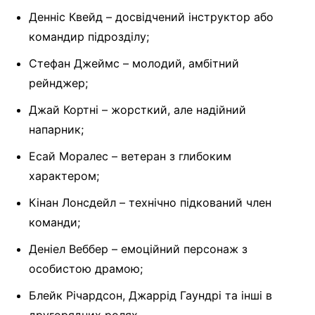
Денніс Квейд – досвідчений інструктор або
командир підрозділу;
Стефан Джеймс – молодий, амбітний
рейнджер;
Джай Кортні – жорсткий, але надійний
напарник;
Есай Моралес – ветеран з глибоким
характером;
Кінан Лонсдейл – технічно підкований член
команди;
Деніел Веббер – емоційний персонаж з
особистою драмою;
Блейк Річардсон, Джаррід Гаундрі та інші в