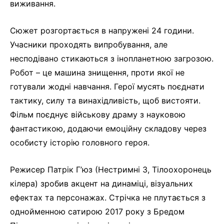
виживання.
Сюжет розгортається в напружені 24 години.
Учасники проходять випробування, але
несподівано стикаються з інопланетною загрозою.
Робот – це машина знищення, проти якої не
готували жодні навчання. Герої мусять поєднати
тактику, силу та винахідливість, щоб вистояти.
Фільм поєднує військову драму з науковою
фантастикою, додаючи емоційну складову через
особисту історію головного героя.
Режисер Патрік Г’юз (Нестримні 3, Тілоохоронець
кілера) зробив акцент на динаміці, візуальних
ефектах та персонажах. Стрічка не плутається з
однойменною сатирою 2017 року з Бредом