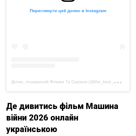
Переглянути цей допис в Instagram
Д
опис, поширений Фільми Та Серіали (@the_best__movies___)
Де дивитись фільм Машина
війни 2026 онлайн
українською