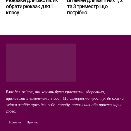
Рюкзаки для школи: як
Вітаміни для вагітних 1, 2
обрати рюкзак для 1
та 3 триместр: що
класу
потрібно
Блог для жінок, які хочуть бути красивими, здоровими,
щасливими й впевненими в собі. Ми створюємо простір, де кожна
жінка знайде щось для себе: пораду, натхнення або просто гарне
слово.
Головна
Про нас