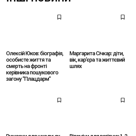
Олексій Юков: біографія,
Маргарита Січкар: діти,
особисте життя та
вік, кар’єра та життєвий
смерть на фронті
шлях
керівника пошукового
загону “Плацдарм”