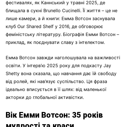
фестивалях, як Каннський у травні 2025, де
блищала в сукні Brunello Cucinelli. Її життя – це не
лише камери, а й книги: Емма Вотсон заснувала
клуб Our Shared Shelf у 2016, де обговорює
феміністську літературу. Біографія Емми Вотсон –
приклад, як поєднувати славу з інтелектом.
Емма Вотсон завжди наголошувала на важливості
освіти. У інтерв’ю 2025 року для подкасту Jay
Shetty вона сказала, що навчання дає їй свободу
від ролей, які нав’язує суспільство. Ця фраза
ідеально вписується в її шлях: від маленької
акторки до глобальної активістки.
Вік Емми Вотсон: 35 років
мудрості та краси