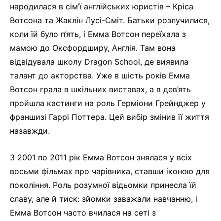
народилася в сім’ї англійських юристів – Кріса
Вотсона та Жаклін Лусі-Сміт. Батьки розлучилися,
коли їй було п’ять, і Емма Вотсон переїхала з
мамою до Оксфордширу, Англія. Там вона
відвідувала школу Dragon School, де виявила
талант до акторства. Уже в шість років Емма
Вотсон грала в шкільних виставах, а в дев’ять
пройшла кастинги на роль Герміони Грейнджер у
франшизі Гаррі Поттера. Цей вибір змінив її життя
назавжди.
З 2001 по 2011 рік Емма Вотсон знялася у всіх
восьми фільмах про чарівника, ставши іконою для
покоління. Роль розумної відьомки принесла їй
славу, але й тиск: зйомки заважали навчанню, і
Емма Вотсон часто вчилася на сеті з