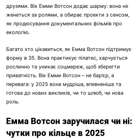
друзями. Вік Емми Вотсон додає шарму: вона не
женеться за ролями, а обирає проекти з сенсом,
як продюсування документальних фільмів про
екологію.
Багато хто цікавиться, як Емма Вотсон підтримує
форму в 35. Вона практикує пілатес, харчується
рослинно та уникає соцмереж, щоб зберегти
приватність. Вік Емми Вотсон – не бар’єр, а
перевага: у 2025 вона мудріша, впевненіша та
готова до нових викликів, чи то шлюб, чи нова
роль.
Емма Вотсон заручилася чи ні:
чутки про кільце в 2025