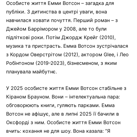
Особисте життя Емми Вотсон – загадка для
публіки. З дитинства в центрі уваги, вона
навчилася ховати почуття. Перший роман – з
Джейом Баррімором у 2008, але то були
підліткові роки. Потім Джордж Крейг (2010),
музика та пристрасть. Емма Вотсон зустрічалася
з Кордом Оверстрітом (2012), актором Glee, і Лео
Робінтоном (2019-2023), бізнесменом, з яким
планувала майбутнє.
У 2025 особисте життя Емми Вотсон стабільне з
Кіраном Брауном. Вони – інтелектуальна пара:
обговорюють книги, гуляють парками. Емма
Вотсон не афішує, але в липні 2025 її бачили в
Оксфорді з ним. Особисте життя Емми Вотсон
вчить: кохання не для шоу. Вона казала: “Я