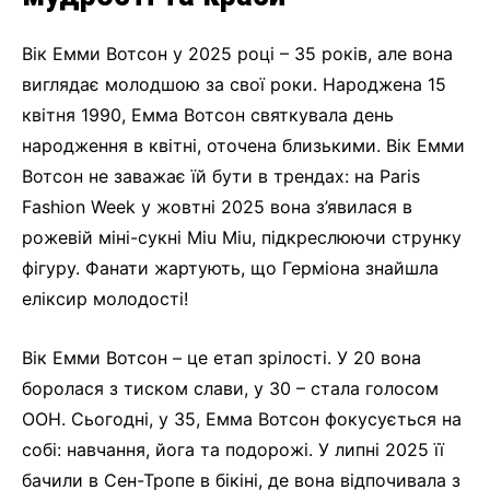
Вік Емми Вотсон у 2025 році – 35 років, але вона
виглядає молодшою за свої роки. Народжена 15
квітня 1990, Емма Вотсон святкувала день
народження в квітні, оточена близькими. Вік Емми
Вотсон не заважає їй бути в трендах: на Paris
Fashion Week у жовтні 2025 вона з’явилася в
рожевій міні-сукні Miu Miu, підкреслюючи струнку
фігуру. Фанати жартують, що Герміона знайшла
еліксир молодості!
Вік Емми Вотсон – це етап зрілості. У 20 вона
боролася з тиском слави, у 30 – стала голосом
ООН. Сьогодні, у 35, Емма Вотсон фокусується на
собі: навчання, йога та подорожі. У липні 2025 її
бачили в Сен-Тропе в бікіні, де вона відпочивала з