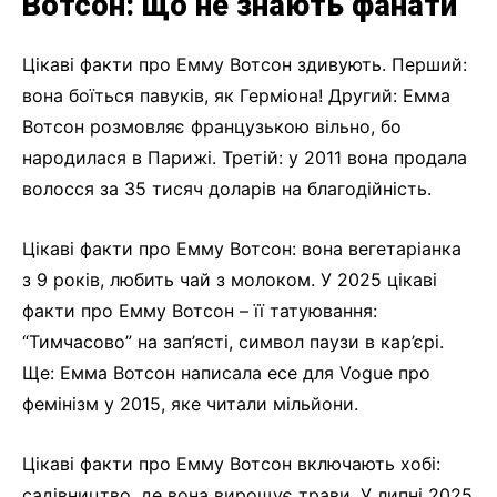
Вотсон: що не знають фанати
Цікаві факти про Емму Вотсон здивують. Перший:
вона боїться павуків, як Герміона! Другий: Емма
Вотсон розмовляє французькою вільно, бо
народилася в Парижі. Третій: у 2011 вона продала
волосся за 35 тисяч доларів на благодійність.
Цікаві факти про Емму Вотсон: вона вегетаріанка
з 9 років, любить чай з молоком. У 2025 цікаві
факти про Емму Вотсон – її татуювання:
“Тимчасово” на зап’ясті, символ паузи в кар’єрі.
Ще: Емма Вотсон написала есе для Vogue про
фемінізм у 2015, яке читали мільйони.
Цікаві факти про Емму Вотсон включають хобі:
садівництво, де вона вирощує трави. У липні 2025