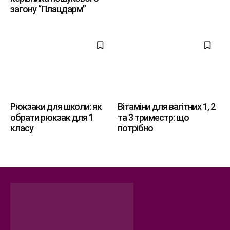
загону “Плацдарм”
Рюкзаки для школи: як
Вітаміни для вагітних 1, 2
обрати рюкзак для 1
та 3 триместр: що
класу
потрібно