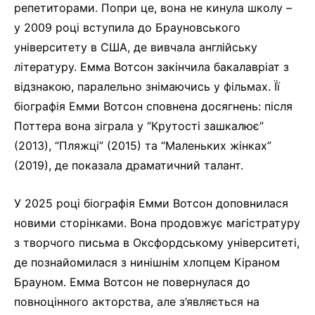
репетиторами. Попри це, вона не кинула школу –
у 2009 році вступила до Брауновського
університету в США, де вивчала англійську
літературу. Емма Вотсон закінчила бакалавріат з
відзнакою, паралельно знімаючись у фільмах. Її
біографія Емми Вотсон сповнена досягнень: після
Поттера вона зіграла у “Крутості зашкалює”
(2013), “Пляжці” (2015) та “Маленьких жінках”
(2019), де показала драматичний талант.
У 2025 році біографія Емми Вотсон доповнилася
новими сторінками. Вона продовжує магістратуру
з творчого письма в Оксфордському університеті,
де познайомилася з нинішнім хлопцем Кіраном
Брауном. Емма Вотсон не повернулася до
повноцінного акторства, але з’являється на