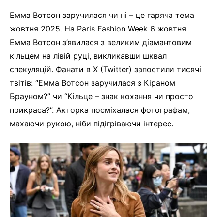
Емма Вотсон заручилася чи ні – це гаряча тема
жовтня 2025. На Paris Fashion Week 6 жовтня
Емма Вотсон з’явилася з великим діамантовим
кільцем на лівій руці, викликавши шквал
спекуляцій. Фанати в X (Twitter) запостили тисячі
твітів: “Емма Вотсон заручилася з Кіраном
Брауном?” чи “Кільце – знак кохання чи просто
прикраса?”. Акторка посміхалася фотографам,
махаючи рукою, ніби підігріваючи інтерес.