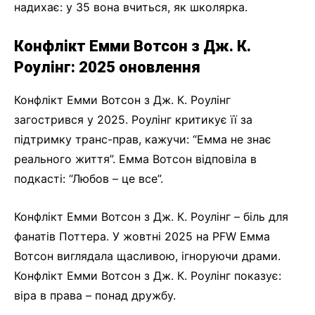
надихає: у 35 вона вчиться, як школярка.
Конфлікт Емми Вотсон з Дж. К.
Роулінг: 2025 оновлення
Конфлікт Емми Вотсон з Дж. К. Роулінг
загострився у 2025. Роулінг критикує її за
підтримку транс-прав, кажучи: “Емма не знає
реального життя”. Емма Вотсон відповіла в
подкасті: “Любов – це все”.
Конфлікт Емми Вотсон з Дж. К. Роулінг – біль для
фанатів Поттера. У жовтні 2025 на PFW Емма
Вотсон виглядала щасливою, ігноруючи драми.
Конфлікт Емми Вотсон з Дж. К. Роулінг показує:
віра в права – понад дружбу.