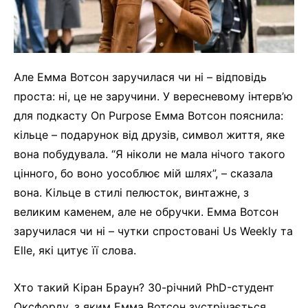
Але Емма Вотсон заручилася чи ні – відповідь
проста: ні, це не заручини. У вересневому інтерв’ю
для подкасту On Purpose Емма Вотсон пояснила:
кільце – подарунок від друзів, символ життя, яке
вона побудувала. “Я ніколи не мала нічого такого
цінного, бо воно уособлює мій шлях”, – сказала
вона. Кільце в стилі пелюсток, винтажне, з
великим каменем, але не обручки. Емма Вотсон
заручилася чи ні – чутки спростовані Us Weekly та
Elle, які цитує її слова.
Хто такий Кіран Браун? 30-річний PhD-студент
Оксфорду, з яким Емма Вотсон зустрічається