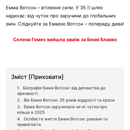
Емма Вотсон – втілення сили. У 35 її шлях
надихає: від чуток про заручини до глобальних
змін. Слідкуйте за Еммою Вотсон – попереду дива!
Селена Гомес вийшла заміж за Бенні Бланко
Зміст
[Приховати]
Біографія Емми Вотсон: від дитинства до
зірковості
Вік Емми Вотсон: 35 років мудрості та краси
Емма Вотсон заручилася чи ні: чутки про
кільце в 2025
Особисте життя Емми Вотсон: романи та
приватність