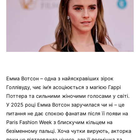
Емма Вотсон – одна з найяскравіших зірок
Голлівуду, чиє ім’я асоціюється з магією Гаррі
Поттера та сильними жіночими голосами у світі.
У 2025 році Емма Вотсон заручилася чи ні – це
питання не дає спокою фанатам після її появи на
Paris Fashion Week з блискучим кільцем на
безіменному пальці. Хоча чутки вирують, акторка
поки не підтвердила нічого, але її посмішка та