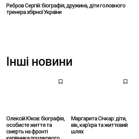
Ребров Сергій: біографія, дружина, діти головного
тренера збірної України
Інші новини
Олексій Юков: біографія,
Маргарита Січкар: діти,
особисте життя та
вік, кар’єра та життєвий
смерть на фронті
шлях
керівника пошукового