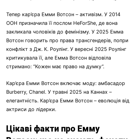
Тепер кар’єра Емми Вотсон – активізм. У 2014
ООН призначила її послом HeForShe, де вона
закликала чоловіків до фемінізму. У 2025 Емма
Вотсон говорить про права трансгендерів, попри
конфлікт з Дж. К. Роулінг. У вересні 2025 Роулінг
критикувала її, але Емма Вотсон відповіла
стримано: “Кожен має право на думку”.
Кар’єра Емми Вотсон включає моду: амбасадор
Burberry, Chanel. У травні 2025 на Каннах –
елегантність. Кар’єра Емми Вотсон – еволюція від
актриси до лідерки.
Цікаві факти про Емму