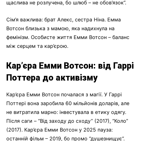
щаслива не розлучена, бо шлюб – не обов’язок”.
Сім’я важлива: брат Алекс, сестра Ніна. Емма
Вотсон близька з мамою, яка надихнула на
фемінізм. Особисте життя Емми Вотсон – баланс
між серцем та кар’єрою.
Кар’єра Емми Вотсон: від Гаррі
Поттера до активізму
Кар’єра Емми Вотсон почалася з магії. У Гаррі
Поттері вона заробила 60 мільйонів доларів, але
не витратила марно: інвестувала в етику одягу.
Після саги – “Від заходу до сходу” (2017), “Коло”
(2017). Кар’єра Емми Вотсон у 2025 пауза:
останній фільм – 2019, бо промо “душезнищує”.