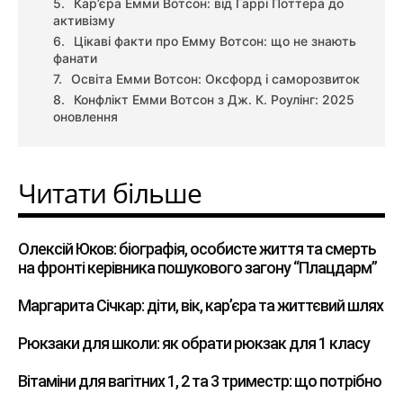
Кар’єра Емми Вотсон: від Гаррі Поттера до
активізму
Цікаві факти про Емму Вотсон: що не знають
фанати
Освіта Емми Вотсон: Оксфорд і саморозвиток
Конфлікт Емми Вотсон з Дж. К. Роулінг: 2025
оновлення
Читати більше
Олексій Юков: біографія, особисте життя та смерть
на фронті керівника пошукового загону “Плацдарм”
Маргарита Січкар: діти, вік, кар’єра та життєвий шлях
Рюкзаки для школи: як обрати рюкзак для 1 класу
Вітаміни для вагітних 1, 2 та 3 триместр: що потрібно