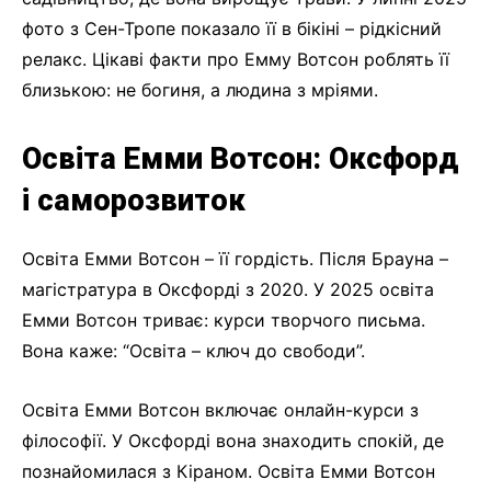
фото з Сен-Тропе показало її в бікіні – рідкісний
релакс. Цікаві факти про Емму Вотсон роблять її
близькою: не богиня, а людина з мріями.
Освіта Емми Вотсон: Оксфорд
і саморозвиток
Освіта Емми Вотсон – її гордість. Після Брауна –
магістратура в Оксфорді з 2020. У 2025 освіта
Емми Вотсон триває: курси творчого письма.
Вона каже: “Освіта – ключ до свободи”.
Освіта Емми Вотсон включає онлайн-курси з
філософії. У Оксфорді вона знаходить спокій, де
познайомилася з Кіраном. Освіта Емми Вотсон