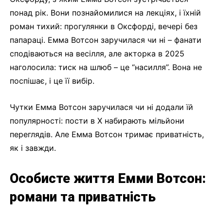
понад рік. Вони познайомилися на лекціях, і їхній
роман тихий: прогулянки в Оксфорді, вечері без
папараці. Емма Вотсон заручилася чи ні – фанати
сподіваються на весілля, але акторка в 2025
наголосила: тиск на шлюб – це “насилля”. Вона не
поспішає, і це її вибір.
Чутки Емма Вотсон заручилася чи ні додали їй
популярності: пости в X набирають мільйони
переглядів. Але Емма Вотсон тримає приватність,
як і завжди.
Особисте життя Емми Вотсон:
романи та приватність