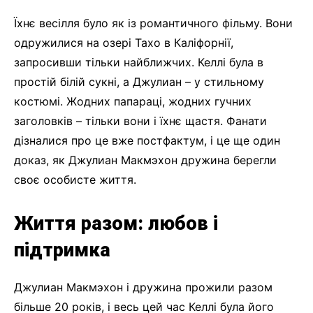
Їхнє весілля було як із романтичного фільму. Вони
одружилися на озері Тахо в Каліфорнії,
запросивши тільки найближчих. Келлі була в
простій білій сукні, а Джулиан – у стильному
костюмі. Жодних папараці, жодних гучних
заголовків – тільки вони і їхнє щастя. Фанати
дізналися про це вже постфактум, і це ще один
доказ, як Джулиан Макмэхон дружина берегли
своє особисте життя.
Життя разом: любов і
підтримка
Джулиан Макмэхон і дружина прожили разом
більше 20 років, і весь цей час Келлі була його