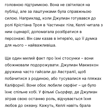
головною підтримкою. Вона не світилася на
публіці, але за лаштунками була справжньою
силою. Наприклад, коли Джулиан готувався до
ролі Крістіана Троя в
Частинах тіла
, Келлі читала з
ним сценарії, допомагала розібратися в
персонажі. Він сам казав в інтерв’ю, що її думка
для нього – найважливіша.
Ще один милий факт про їхні стосунки – вони
обожнювали подорожувати. Джулиан Макмэхон
дружина часто гайсали до Австралії, щоб
побачитися з родиною, або тусувалися на пляжах
Каліфорнії. Вони обоє любили серфінг – це було
їхнє спільне хобі. У фільмі
Сьорфер
, де Джулиан
зіграв свою останню роль, відчувається їхня
любов до океану. Кажуть, Келлі навіть брала