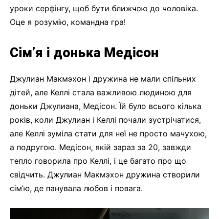
уроки серфінгу, щоб бути ближчою до чоловіка.
Оце я розумію, командна гра!
Сім’я і донька Медісон
Джулиан Макмэхон і дружина не мали спільних
дітей, але Келлі стала важливою людиною для
доньки Джулиана, Медісон. Їй було всього кілька
років, коли Джулиан і Келлі почали зустрічатися,
але Келлі зуміла стати для неї не просто мачухою,
а подругою. Медісон, якій зараз за 20, завжди
тепло говорила про Келлі, і це багато про що
свідчить. Джулиан Макмэхон дружина створили
сім’ю, де панувала любов і повага.