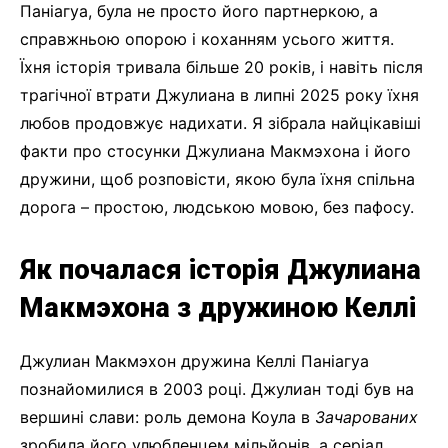
Паніагуа, була не просто його партнеркою, а
справжньою опорою і коханням усього життя.
Їхня історія тривала більше 20 років, і навіть після
трагічної втрати Джулиана в липні 2025 року їхня
любов продовжує надихати. Я зібрала найцікавіші
факти про стосунки Джулиана Макмэхона і його
дружини, щоб розповісти, якою була їхня спільна
дорога – простою, людською мовою, без пафосу.
Як почалася історія Джулиана
Макмэхона з дружиною Келлі
Джулиан Макмэхон дружина Келлі Паніагуа
познайомилися в 2003 році. Джулиан тоді був на
вершині слави: роль демона Коула в
Зачарованих
зробила його улюбленцем мільйонів, а серіал