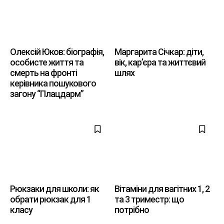
Олексій Юков: біографія,
Маргарита Січкар: діти,
особисте життя та
вік, кар’єра та життєвий
смерть на фронті
шлях
керівника пошукового
загону “Плацдарм”
Рюкзаки для школи: як
Вітаміни для вагітних 1, 2
обрати рюкзак для 1
та 3 триместр: що
класу
потрібно