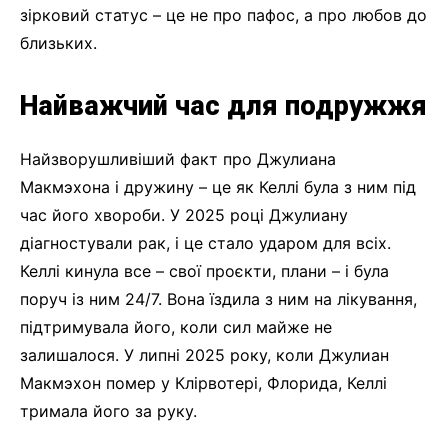
зірковий статус – це не про пафос, а про любов до
близьких.
Найважчий час для подружжя
Найзворушливіший факт про Джулиана
Макмэхона і дружину – це як Келлі була з ним під
час його хвороби. У 2025 році Джулиану
діагностували рак, і це стало ударом для всіх.
Келлі кинула все – свої проєкти, плани – і була
поруч із ним 24/7. Вона їздила з ним на лікування,
підтримувала його, коли сил майже не
залишалося. У липні 2025 року, коли Джулиан
Макмэхон помер у Клірвотері, Флорида, Келлі
тримала його за руку.