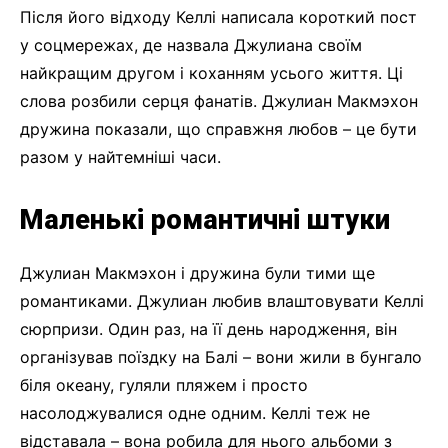
Після його відходу Келлі написала короткий пост
у соцмережах, де назвала Джулиана своїм
найкращим другом і коханням усього життя. Ці
слова розбили серця фанатів. Джулиан Макмэхон
дружина показали, що справжня любов – це бути
разом у найтемніші часи.
Маленькі романтичні штуки
Джулиан Макмэхон і дружина були тими ще
романтиками. Джулиан любив влаштовувати Келлі
сюрпризи. Один раз, на її день народження, він
організував поїздку на Балі – вони жили в бунгало
біля океану, гуляли пляжем і просто
насолоджувалися одне одним. Келлі теж не
відставала – вона робила для нього альбоми з