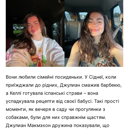
Вони любили сімейні посиденьки. У Сіднеї, коли
приїжджали до рідних, Джулиан смажив барбекю,
а Келлі готувала іспанські страви – вона
успадкувала рецепти від своєї бабусі. Такі прості
моменти, як вечеря в саду чи прогулянки з
собаками, були для них справжнім щастям.
Джулиан Макмэхон дружина показували, що