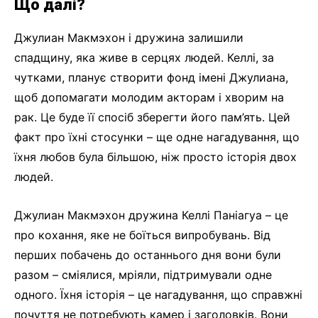
Що далі?
Джулиан Макмэхон і дружина залишили
спадщину, яка живе в серцях людей. Келлі, за
чутками, планує створити фонд імені Джулиана,
щоб допомагати молодим акторам і хворим на
рак. Це буде її спосіб зберегти його пам’ять. Цей
факт про їхні стосунки – ще одне нагадування, що
їхня любов була більшою, ніж просто історія двох
людей.
Джулиан Макмэхон дружина Келлі Паніагуа – це
про кохання, яке не боїться випробувань. Від
перших побачень до останнього дня вони були
разом – сміялися, мріяли, підтримували одне
одного. Їхня історія – це нагадування, що справжні
почуття не потребують камер і заголовків. Вони