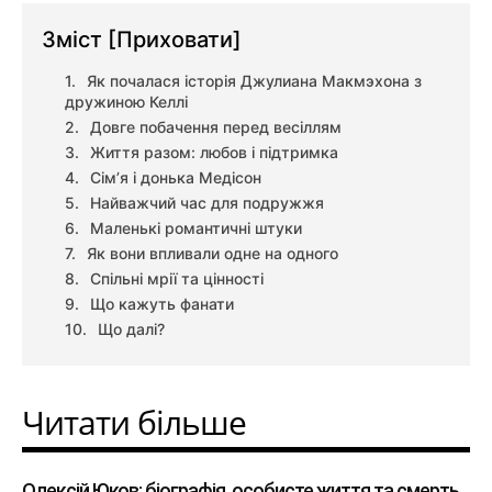
Зміст
[Приховати]
Як почалася історія Джулиана Макмэхона з
дружиною Келлі
Довге побачення перед весіллям
Життя разом: любов і підтримка
Сім’я і донька Медісон
Найважчий час для подружжя
Маленькі романтичні штуки
Як вони впливали одне на одного
Спільні мрії та цінності
Що кажуть фанати
Що далі?
Читати більше
Олексій Юков: біографія, особисте життя та смерть