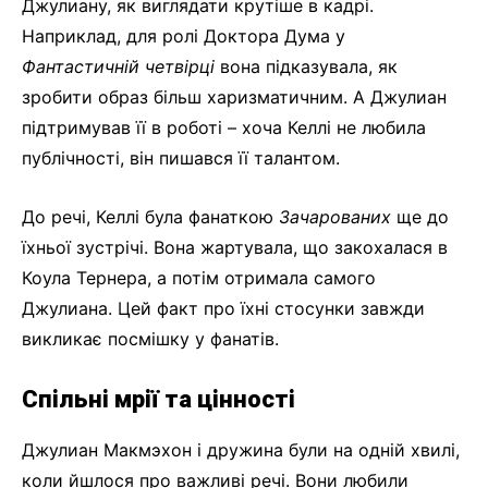
Джулиану, як виглядати крутіше в кадрі.
Наприклад, для ролі Доктора Дума у
Фантастичній четвірці
вона підказувала, як
зробити образ більш харизматичним. А Джулиан
підтримував її в роботі – хоча Келлі не любила
публічності, він пишався її талантом.
До речі, Келлі була фанаткою
Зачарованих
ще до
їхньої зустрічі. Вона жартувала, що закохалася в
Коула Тернера, а потім отримала самого
Джулиана. Цей факт про їхні стосунки завжди
викликає посмішку у фанатів.
Спільні мрії та цінності
Джулиан Макмэхон і дружина були на одній хвилі,
коли йшлося про важливі речі. Вони любили