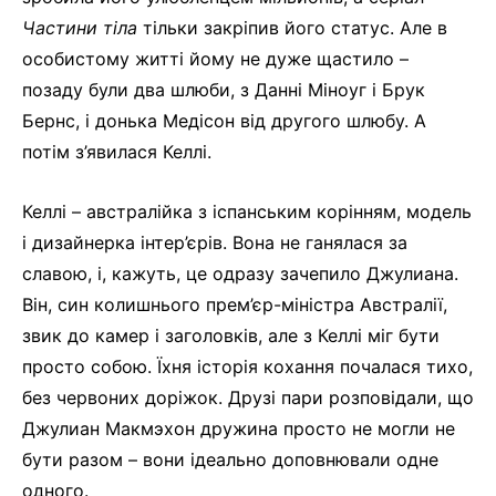
Частини тіла
тільки закріпив його статус. Але в
особистому житті йому не дуже щастило –
позаду були два шлюби, з Данні Міноуг і Брук
Бернс, і донька Медісон від другого шлюбу. А
потім з’явилася Келлі.
Келлі – австралійка з іспанським корінням, модель
і дизайнерка інтер’єрів. Вона не ганялася за
славою, і, кажуть, це одразу зачепило Джулиана.
Він, син колишнього прем’єр-міністра Австралії,
звик до камер і заголовків, але з Келлі міг бути
просто собою. Їхня історія кохання почалася тихо,
без червоних доріжок. Друзі пари розповідали, що
Джулиан Макмэхон дружина просто не могли не
бути разом – вони ідеально доповнювали одне
одного.