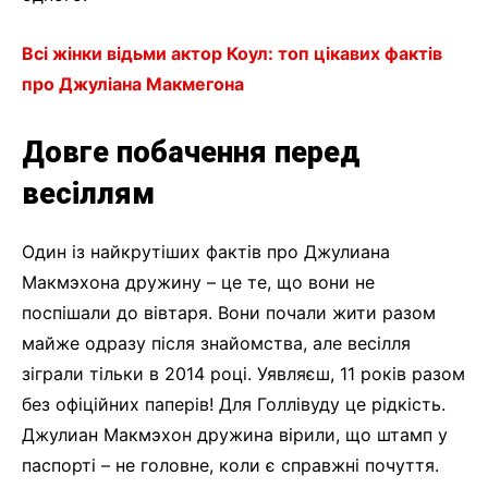
Всі жінки відьми актор Коул: топ цікавих фактів
про Джуліана Макмегона
Довге побачення перед
весіллям
Один із найкрутіших фактів про Джулиана
Макмэхона дружину – це те, що вони не
поспішали до вівтаря. Вони почали жити разом
майже одразу після знайомства, але весілля
зіграли тільки в 2014 році. Уявляєш, 11 років разом
без офіційних паперів! Для Голлівуду це рідкість.
Джулиан Макмэхон дружина вірили, що штамп у
паспорті – не головне, коли є справжні почуття.