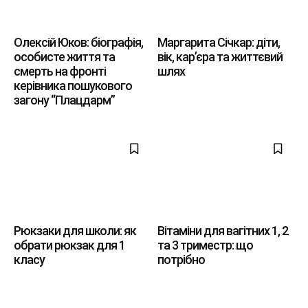
Олексій Юков: біографія,
Маргарита Січкар: діти,
особисте життя та
вік, кар’єра та життєвий
смерть на фронті
шлях
керівника пошукового
загону “Плацдарм”
Рюкзаки для школи: як
Вітаміни для вагітних 1, 2
обрати рюкзак для 1
та 3 триместр: що
класу
потрібно