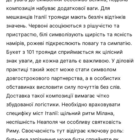
композиція набуває додаткової ваги. Для
мешканців Італії троянди мають безліч відтінків
значень. Червоні асоціюються з рішучістю та
пристрастю, білі символізують щирість та ясність
намірів, рожеві підкреслюють повагу та симпатію.
Букет з 101 троянди сприймається як цілісний
знак уваги, де кожна деталь є важливою. У діловій
практиці такий жест може стати символом
довгострокового партнерства, а в особистих
обставинах висловити силу почуттів без слів.
Доставка такої композиції вимагає чітко
збудованої логістики. Необхідно враховувати
специфіку міст Італії: щільний ритм Мілана,
неспішність Неаполя чи особливу святковість
Риму. Своєчасність тут відіграє ключову роль:
будь-яке запізнення може бути сприйняте як