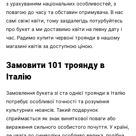
з урахуванням національних особливостей, з
повагою до часу та обставин отримувача. В нас
самі свіжі квіти, тому заздалегідь потурбуйтесь
про букет а ми доставимо квіти на певну дату і
час. Радимо купити червоні троянди в нашому
магазині квітів за доступною ціною.
Замовити 101 троянду в
Італію
Замовлення букета зі ста однієї троянди в Італію
потребує особливої ​​точності та розуміння
культурних нюансів. Такий подарунок
сприймається як знак виняткової поваги або
вираження сильного особистого почуття. У країні,
де увага до символіки особливо велика, подібна