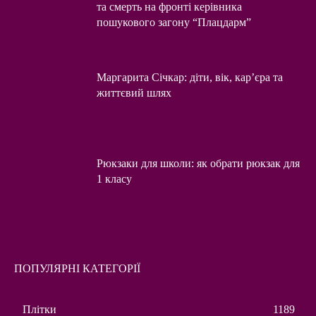
та смерть на фронті керівника
пошукового загону “Плацдарм”
Маргарита Січкар: діти, вік, кар’єра та
життєвий шлях
Рюкзаки для школи: як обрати рюкзак для
1 класу
ПОПУЛЯРНІ КАТЕГОРІЇ
Плітки
1189