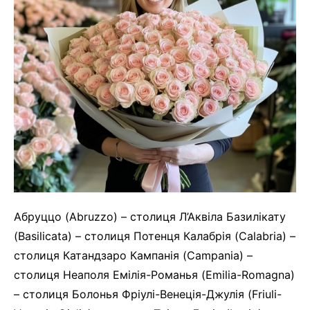
Абруццо (Abruzzo) – столиця Л’Аквіла Базилікату
(Basilicata) – столиця Потенця Калабрія (Calabria) –
столиця Катандзаро Кампанія (Campania) –
столиця Неаполя Емілія-Романья (Emilia-Romagna)
– столиця Болонья Фріулі-Венеція-Джулія (Friuli-