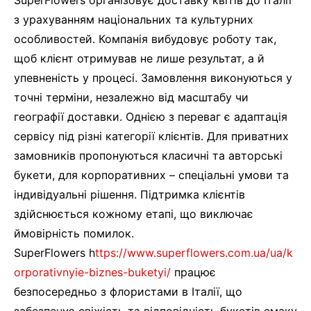
SuperFlowers організовує доставку квітів до Італії
з урахуванням національних та культурних
особливостей. Компанія вибудовує роботу так,
щоб клієнт отримував не лише результат, а й
упевненість у процесі. Замовлення виконуються у
точні терміни, незалежно від масштабу чи
географії доставки. Однією з переваг є адаптація
сервісу під різні категорії клієнтів. Для приватних
замовників пропонуються класичні та авторські
букети, для корпоративних – спеціальні умови та
індивідуальні рішення. Підтримка клієнтів
здійснюється кожному етапі, що виключає
ймовірність помилок.
SuperFlowers h
ttps://www.superflowers.com.ua/ua/k
orporativnyie-biznes-buketyi/
працює
безпосередньо з флористами в Італії, що