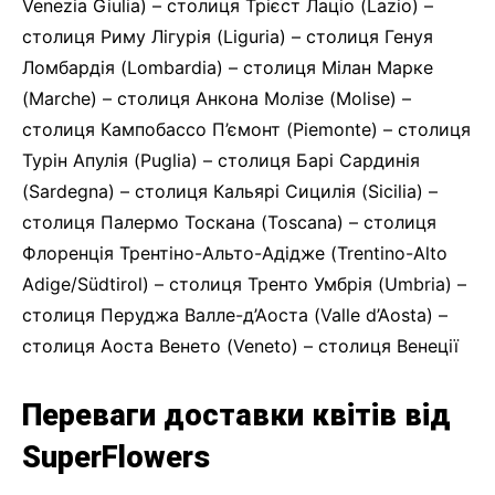
Venezia Giulia) – столиця Трієст Лаціо (Lazio) –
столиця Риму Лігурія (Liguria) – столиця Генуя
Ломбардія (Lombardia) – столиця Мілан Марке
(Marche) – столиця Анкона Молізе (Molise) –
столиця Кампобассо П’ємонт (Piemonte) – столиця
Турін Апулія (Puglia) – столиця Барі Сардинія
(Sardegna) – столиця Кальярі Сицилія (Sicilia) –
столиця Палермо Тоскана (Toscana) – столиця
Флоренція Трентіно-Альто-Адідже (Trentino-Alto
Adige/Südtirol) – столиця Тренто Умбрія (Umbria) –
столиця Перуджа Валле-д’Аоста (Valle d’Aosta) –
столиця Аоста Венето (Veneto) – столиця Венеції
Переваги доставки квітів від
SuperFlowers