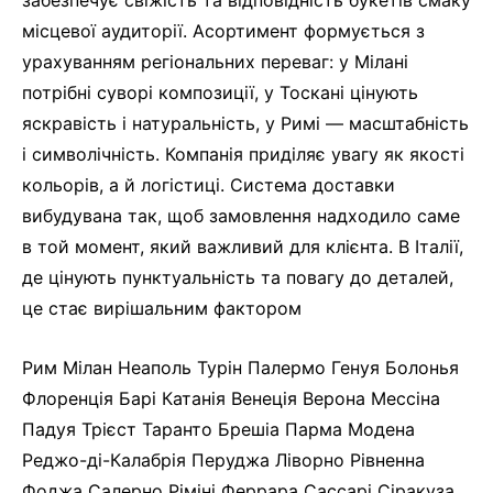
забезпечує свіжість та відповідність букетів смаку
місцевої аудиторії. Асортимент формується з
урахуванням регіональних переваг: у Мілані
потрібні суворі композиції, у Тоскані цінують
яскравість і натуральність, у Римі — масштабність
і символічність. Компанія приділяє увагу як якості
кольорів, а й логістиці. Система доставки
вибудувана так, щоб замовлення надходило саме
в той момент, який важливий для клієнта. В Італії,
де цінують пунктуальність та повагу до деталей,
це стає вирішальним фактором
Рим Мілан Неаполь Турін Палермо Генуя Болонья
Флоренція Барі Катанія Венеція Верона Мессіна
Падуя Трієст Таранто Брешіа Парма Модена
Реджо-ді-Калабрія Перуджа Ліворно Рівненна
Фоджа Салерно Ріміні Феррара Сассарі Сіракуза