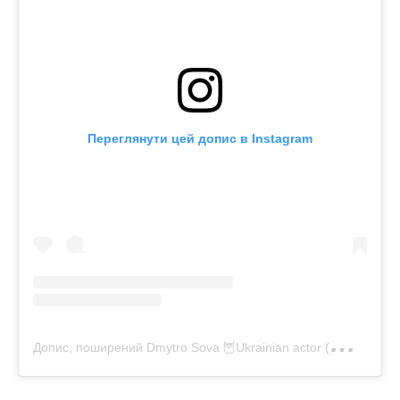
Переглянути цей допис в Instagram
Д
опис, поширений Dmytrо Sova 🦉Ukrainian actor (@dimasovajr)