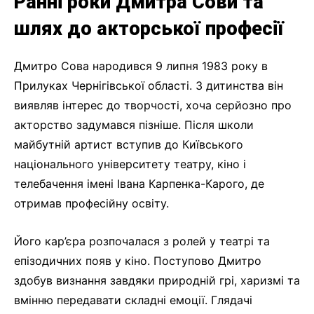
Ранні роки Дмитра Сови та
шлях до акторської професії
Дмитро Сова народився 9 липня 1983 року в
Прилуках Чернігівської області. З дитинства він
виявляв інтерес до творчості, хоча серйозно про
акторство задумався пізніше. Після школи
майбутній артист вступив до Київського
національного університету театру, кіно і
телебачення імені Івана Карпенка-Карого, де
отримав професійну освіту.
Його кар’єра розпочалася з ролей у театрі та
епізодичних появ у кіно. Поступово Дмитро
здобув визнання завдяки природній грі, харизмі та
вмінню передавати складні емоції. Глядачі