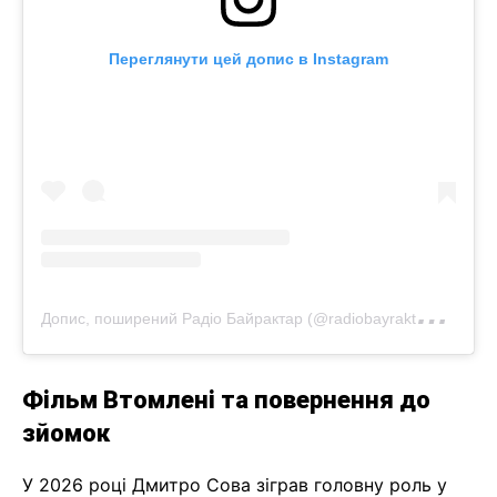
Переглянути цей допис в Instagram
Д
опис, поширений Радіо Байрактар (@radiobayraktar.ua)
Фільм Втомлені та повернення до
зйомок
У 2026 році Дмитро Сова зіграв головну роль у