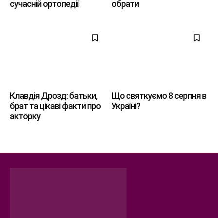
сучасній ортопедії
обрати
Клавдія Дрозд: батьки,
Що святкуємо 8 серпня в
брат та цікаві факти про
Україні?
акторку