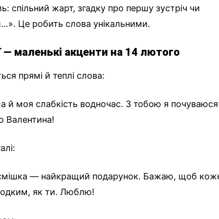
: спільний жарт, згадку про першу зустріч чи
и…». Це робить слова унікальними.
ї — маленькі акценти на 14 лютого
ся прямі й теплі слова:
а й моя слабкість водночас. З тобою я почуваюся
го Валентина!
алі:
смішка — найкращий подарунок. Бажаю, щоб кож
лодким, як ти. Люблю!