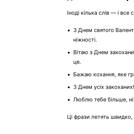
Іноді кілька слів — і все
З Днем святого Валент
ніжності.
Вітаю з Днем закохан
це.
Бажаю кохання, яке грі
З Днем усіх закоханих
Люблю тебе більше, ніж
Ці фрази летять швидко,