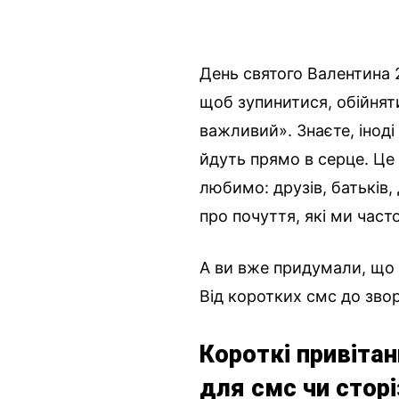
День святого Валентина 
щоб зупинитися, обійняти
важливий». Знаєте, іноді
йдуть прямо в серце. Це с
любимо: друзів, батьків,
про почуття, які ми част
А ви вже придумали, що 
Від коротких смс до зво
Короткі привіта
для смс чи сторі