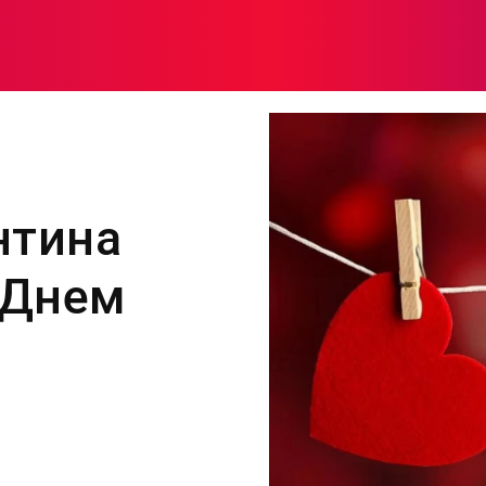
МОДА
ПЛІТКИ
ЗДОРОВ’Я
ЖІНОЧА ПСИХОЛОГІЯ
нтина
 Днем