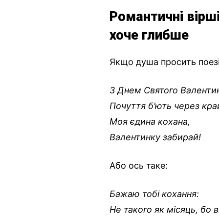
Романтичні вірші
хоче глибше
Якщо душа просить поезії
З Днем Святого Валенти
Почуття б’ють через кра
Моя єдина кохана,
Валентинку забирай!
Або ось таке:
Бажаю тобі кохання:
Не такого як місяць, бо в