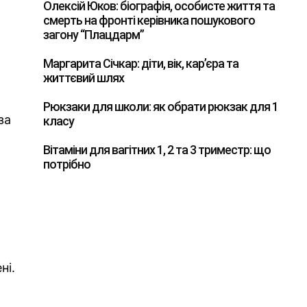
Олексій Юков: біографія, особисте життя та
смерть на фронті керівника пошукового
загону “Плацдарм”
Маргарита Січкар: діти, вік, кар’єра та
життєвий шлях
Рюкзаки для школи: як обрати рюкзак для 1
за
класу
Вітаміни для вагітних 1, 2 та 3 триместр: що
потрібно
ні.