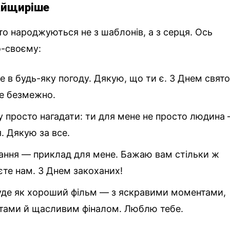
айщиріше
то народжуються не з шаблонів, а з серця. Ось
о-своєму:
е в будь-яку погоду. Дякую, що ти є. З Днем свято
е безмежно.
у просто нагадати: ти для мене не просто людина
. Дякую за все.
хання — приклад для мене. Бажаю вам стільки ж
єте нам. З Днем закоханих!
уде як хороший фільм — з яскравими моментами,
тами й щасливим фіналом. Люблю тебе.