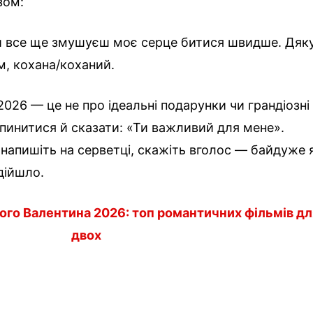
зом:
 ти все ще змушуєш моє серце битися швидше. Дяк
м, кохана/коханий.
026 — це не про ідеальні подарунки чи грандіозні
упинитися й сказати: «Ти важливий для мене».
 напишіть на серветці, скажіть вголос — байдуже 
дійшло.
ого Валентина 2026: топ романтичних фільмів дл
двох