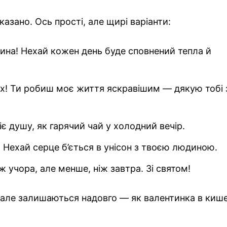
 сказано. Ось прості, але щирі варіанти:
ина! Нехай кожен день буде сповнений тепла й
их! Ти робиш моє життя яскравішим — дякую тобі 
є душу, як гарячий чай у холодний вечір.
! Нехай серце б’ється в унісон з твоєю людиною.
 учора, але менше, ніж завтра. Зі святом!
 але залишаються надовго — як валентинка в кише