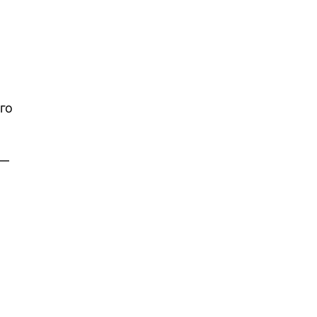
го
 —