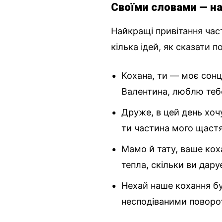
Своїми словами — н
Найкращі привітання час
кілька ідей, як сказати п
Кохана, ти — моє сонц
Валентина, люблю теб
Друже, в цей день хоч
ти частина мого щастя
Мамо й тату, ваше ко
тепла, скільки ви дару
Нехай наше кохання б
несподіваними поворо