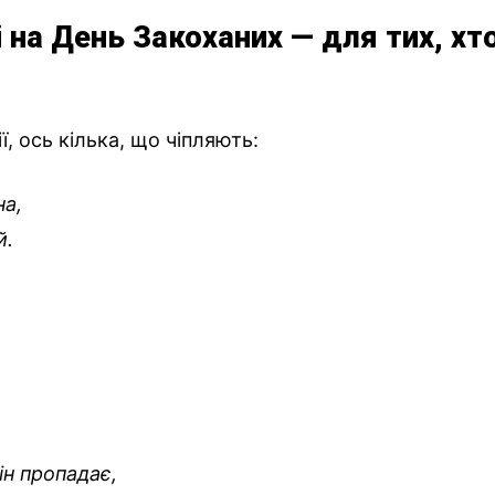
 на День Закоханих — для тих, хт
, ось кілька, що чіпляють:
на,
й.
ін пропадає,