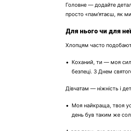
Головне — додайте деталь
просто «пам’ятаєш, як м
Для нього чи для не
Хлопцям часто подобають
Коханий, ти — моя сил
безпеці. З Днем свято
Дівчатам — ніжність і дет
Моя найкраща, твоя у
день був таким же со