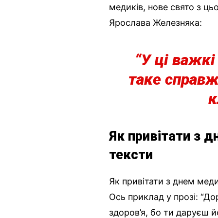
медиків, нове свято з ць
Ярослава Железняка:
“У ці важк
таке справж
к
Як привітати з д
тексти
Як привітати з днем мед
Ось приклад у прозі: “Д
здоров’я, бо ти даруєш й