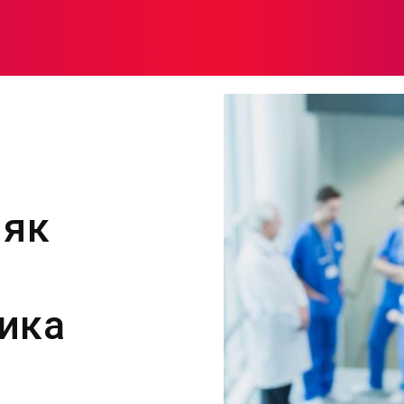
МОДА
ПЛІТКИ
ЗДОРОВ’Я
ЖІНОЧА ПСИХОЛОГІЯ
 як
ика