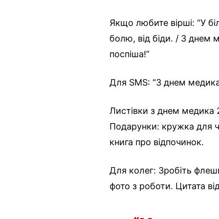
Якщо любите вірші: “У бі
болю, від біди. / З днем
поспіша!”
Для SMS: “З днем медика 
Листівки з днем медика 
Подарунки: кружка для ч
книга про відпочинок.
Для колег: Зробіть фле
фото з роботи. Цитата ві