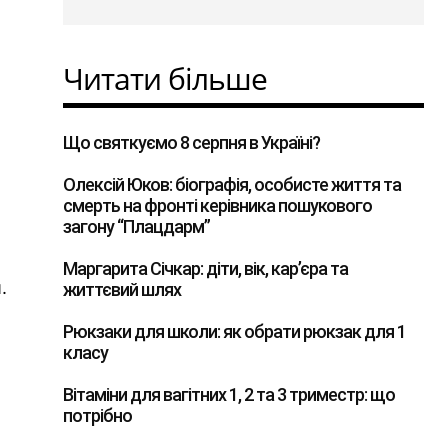
ю
Читати більше
Що святкуємо 8 серпня в Україні?
Олексій Юков: біографія, особисте життя та
смерть на фронті керівника пошукового
загону “Плацдарм”
я
Маргарита Січкар: діти, вік, кар’єра та
.
життєвий шлях
Рюкзаки для школи: як обрати рюкзак для 1
класу
Вітаміни для вагітних 1, 2 та 3 триместр: що
потрібно