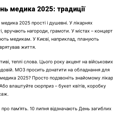
нь медика 2025: традиції
 медика 2025 прості і душевні. У лікарнях
, вручають нагороди, грамоти. У містах – концерт
ють медикам. У Києві, наприклад, планують
 врятував життя.
ктиві, теплі слова. Цього року акцент на військови
едовій. МОЗ просить донатити на обладнання для
м медика 2025? Просто подзвоніть знайомому ліка
 Або влаштуйте сюрприз – букет квітів, коробку
саж.
 про пам’ять. 10 липня відзначають День загиблих