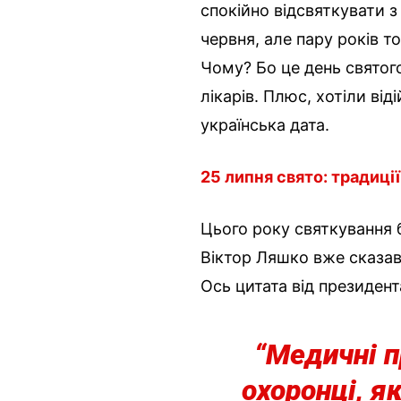
спокійно відсвяткувати з
червня, але пару років то
Чому? Бо це день свято
лікарів. Плюс, хотіли ві
українська дата.
25 липня свято: традиці
Цього року святкування б
Віктор Ляшко вже сказав,
Ось цитата від президен
“Медичні п
охоронці, я