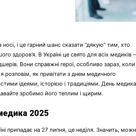
носі, і це гарний шанс сказати “дякую” тим, хто
ого здоров’я. В Україні це свято для всіх медиків –
дшерів. Вони справжні герої, особливо зараз, коли
і я розповім, як привітати з днем медичного
остими ідеями, історією і традиціями. День медик
давайте зробимо його теплим і щирим.
медика 2025
ні припадає на 27 липня, це неділя. Значить, мож