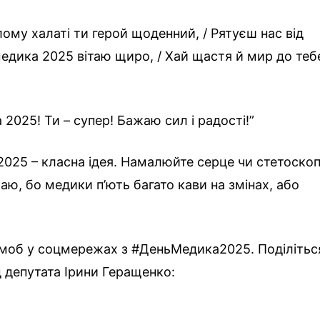
лому халаті ти герой щоденний, / Рятуєш нас від
 медика 2025 вітаю щиро, / Хай щастя й мир до теб
2025! Ти – супер! Бажаю сил і радості!”
2025 – класна ідея. Намалюйте серце чи стетоскоп
аю, бо медики п’ють багато кави на змінах, або
шмоб у соцмережах з #ДеньМедика2025. Поділітьс
д депутата Ірини Геращенко: