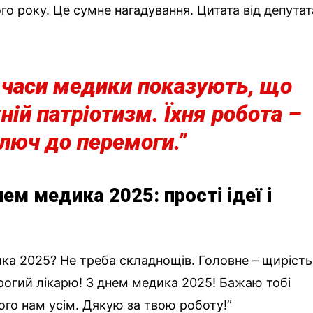
ого року. Це сумне нагадування. Цитата від депутат
і часи медики показують, що
ній патріотизм. Їхня робота –
люч до перемоги.”
нем медика 2025: прості ідеї і
ика 2025? Не треба складнощів. Головне – щирість
орогий лікарю! З днем медика 2025! Бажаю тобі
ого нам усім. Дякую за твою роботу!”