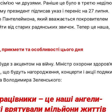
 сім’єю чи друзями. Раніше це було в третю неділ
му президент підписав указ і переніс на 27 липня.
го Пантелеймона, який вважається покровителем
дійти від старих радянських звичок. Тепер це наша,
ї, прикмети та особливості цього дня
уде з акцентом на війну. Міністр охорони здоров’
 що будуть нагородження, концерти і акції подяки
та Володимира Зеленського:
рацівники – це наші ангели-
кі врятували мільйони життів