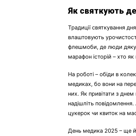
Як святкують де
Традиції святкування дня
влаштовують урочистості
флешмоби, де люди дяку
марафон історій – хто як
На роботі – обіди в коле
медиках, бо вони на пер
них. Як привітати з дне
надішліть повідомлення.
цукерок чи квиток на ма
День медика 2025 – ще й