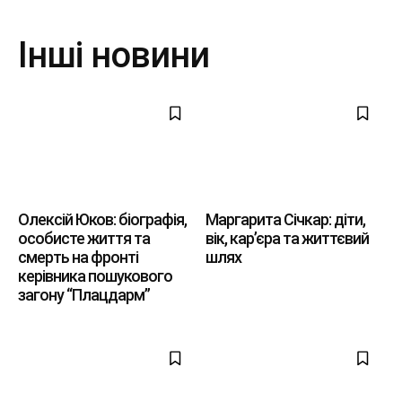
Інші новини
Олексій Юков: біографія,
Маргарита Січкар: діти,
особисте життя та
вік, кар’єра та життєвий
смерть на фронті
шлях
керівника пошукового
загону “Плацдарм”