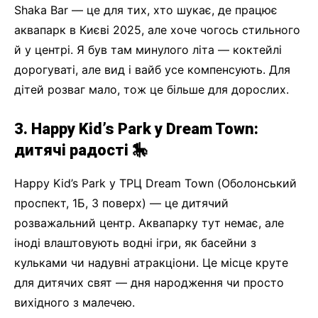
Shaka Bar — це для тих, хто шукає, де працює
аквапарк в Києві 2025, але хоче чогось стильного
й у центрі. Я був там минулого літа — коктейлі
дорогуваті, але вид і вайб усе компенсують. Для
дітей розваг мало, тож це більше для дорослих.
3. Happy Kid’s Park у Dream Town:
дитячі радості 🎠
Happy Kid’s Park у ТРЦ Dream Town (Оболонський
проспект, 1Б, 3 поверх) — це дитячий
розважальний центр. Аквапарку тут немає, але
іноді влаштовують водні ігри, як басейни з
кульками чи надувні атракціони. Це місце круте
для дитячих свят — дня народження чи просто
вихідного з малечею.