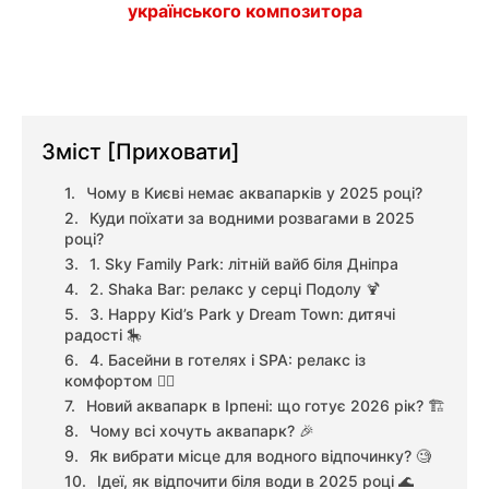
українського композитора
Зміст
[Приховати]
Чому в Києві немає аквапарків у 2025 році?
Куди поїхати за водними розвагами в 2025
році?
1. Sky Family Park: літній вайб біля Дніпра
2. Shaka Bar: релакс у серці Подолу 🍹
3. Happy Kid’s Park у Dream Town: дитячі
радості 🎠
4. Басейни в готелях і SPA: релакс із
комфортом 🧖‍♀️
Новий аквапарк в Ірпені: що готує 2026 рік? 🏗️
Чому всі хочуть аквапарк? 🎉
Як вибрати місце для водного відпочинку? 🧐
Ідеї, як відпочити біля води в 2025 році 🌊