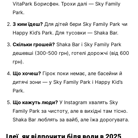
VitaPark Борисфен. Трохи далі — Sky Family
Park.
З ким їдеш?
Для дітей бери Sky Family Park чи
Happy Kid’s Park. Для тусовки — Shaka Bar.
Скільки грошей?
Shaka Bar і Sky Family Park
дешевші (300-500 грн), готелі дорожчі (від 600
грн).
Що хочеш?
Гірок поки немає, але басейни й
дитячі зони — у Sky Family Park і Happy Kid’s
Park.
Що кажуть люди?
У Instagram хвалять Sky
Family Park за чистоту, але в вихідні там тісно.
Shaka Bar люблять за вайб, але їжа дорогувата.
Ідеї, як відпочити біля води в 2025