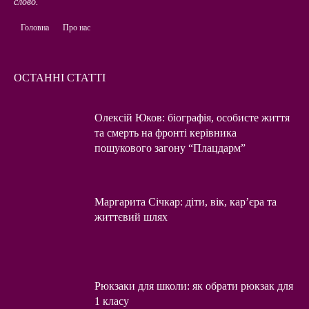
слово.
Головна
Про нас
ОСТАННІ СТАТТІ
Олексій Юков: біографія, особисте життя
та смерть на фронті керівника
пошукового загону “Плацдарм”
Маргарита Січкар: діти, вік, кар’єра та
життєвий шлях
Рюкзаки для школи: як обрати рюкзак для
1 класу