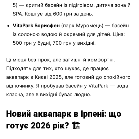
5) — критий басейн із підігрівом, дитяча зона й
SPA. Коштує від 600 грн за день.
VitaPark Борисфен
(парк Муромець) — басейн
із солоною водою й окремий для дітей. Ціна:
500 грн у будні, 700 грн у вихідні.
Ці місця без гірок, але затишні й комфортні.
Підходять для тих, хто шукає, де працює
аквапарк в Києві 2025, але готовий до спокійного
відпочинку. Я пробував басейн у VitaPark — вода
класна, але в вихідні буває людно.
Новий аквапарк в Ірпені: що
готує 2026 рік? 🏗️