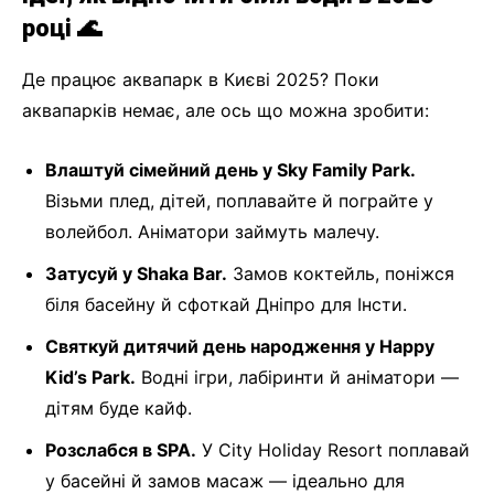
році 🌊
Де працює аквапарк в Києві 2025? Поки
аквапарків немає, але ось що можна зробити:
Влаштуй сімейний день у Sky Family Park.
Візьми плед, дітей, поплавайте й пограйте у
волейбол. Аніматори займуть малечу.
Затусуй у Shaka Bar.
Замов коктейль, поніжся
біля басейну й сфоткай Дніпро для Інсти.
Святкуй дитячий день народження у Happy
Kid’s Park.
Водні ігри, лабіринти й аніматори —
дітям буде кайф.
Розслабся в SPA.
У City Holiday Resort поплавай
у басейні й замов масаж — ідеально для