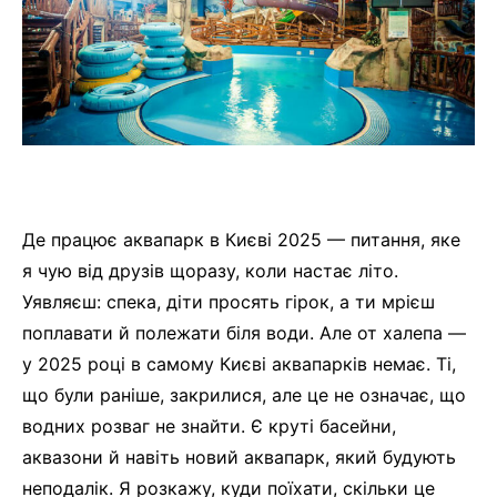
Де працює аквапарк в Києві 2025 — питання, яке
я чую від друзів щоразу, коли настає літо.
Уявляєш: спека, діти просять гірок, а ти мрієш
поплавати й полежати біля води. Але от халепа —
у 2025 році в самому Києві аквапарків немає. Ті,
що були раніше, закрилися, але це не означає, що
водних розваг не знайти. Є круті басейни,
аквазони й навіть новий аквапарк, який будують
неподалік. Я розкажу, куди поїхати, скільки це