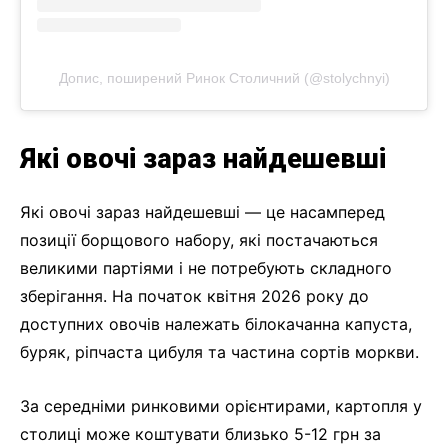
Допис, поширений Ринок Столичний (@stolychnyi)
Які овочі зараз найдешевші
Які овочі зараз найдешевші — це насамперед
позиції борщового набору, які постачаються
великими партіями і не потребують складного
зберігання. На початок квітня 2026 року до
доступних овочів належать білокачанна капуста,
буряк, ріпчаста цибуля та частина сортів моркви.
За середніми ринковими орієнтирами, картопля у
столиці може коштувати близько 5-12 грн за