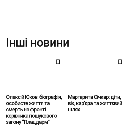
Інші новини
Олексій Юков: біографія,
Маргарита Січкар: діти,
особисте життя та
вік, кар’єра та життєвий
смерть на фронті
шлях
керівника пошукового
загону “Плацдарм”