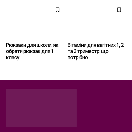
Рюкзаки для школи: як
Вітаміни для вагітних 1, 2
обрати рюкзак для 1
та 3 триместр: що
класу
потрібно