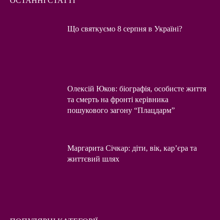
ОСТАННІ СТАТТІ
Що святкуємо 8 серпня в Україні?
Олексій Юков: біографія, особисте життя
та смерть на фронті керівника
пошукового загону “Плацдарм”
Маргарита Січкар: діти, вік, кар’єра та
життєвий шлях