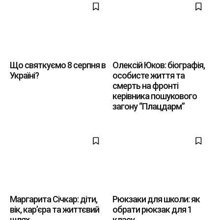
Що святкуємо 8 серпня в
Олексій Юков: біографія,
Україні?
особисте життя та
смерть на фронті
керівника пошукового
загону “Плацдарм”
Маргарита Січкар: діти,
Рюкзаки для школи: як
вік, кар’єра та життєвий
обрати рюкзак для 1
шлях
класу