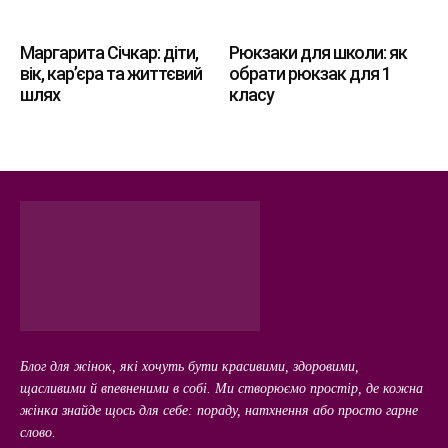
Маргарита Січкар: діти,
Рюкзаки для школи: як
вік, кар’єра та життєвий
обрати рюкзак для 1
шлях
класу
Блог для жінок, які хочуть бути красивими, здоровими,
щасливими й впевненими в собі. Ми створюємо простір, де кожна
жінка знайде щось для себе: пораду, натхнення або просто гарне
слово.