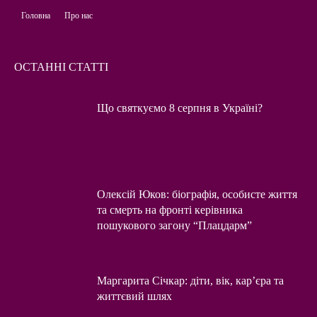
Головна
Про нас
ОСТАННІ СТАТТІ
Що святкуємо 8 серпня в Україні?
Олексій Юков: біографія, особисте життя
та смерть на фронті керівника
пошукового загону “Плацдарм”
Маргарита Січкар: діти, вік, кар’єра та
життєвий шлях