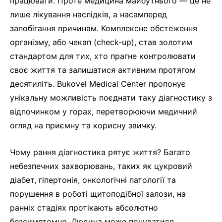
працювати. Проте медицина майбутнього — це не
лише лікування наслідків, а насамперед
запобігання причинам. Комплексне обстеження
організму, або чекап (check-up), став золотим
стандартом для тих, хто прагне контролювати
своє життя та залишатися активним протягом
десятиліть. Bukovel Medical Center пропонує
унікальну можливість поєднати таку діагностику з
відпочинком у горах, перетворюючи медичний
огляд на приємну та корисну звичку.
Чому рання діагностика рятує життя? Багато
небезпечних захворювань, таких як цукровий
діабет, гіпертонія, онкологічні патології та
порушення в роботі щитоподібної залози, на
ранніх стадіях протікають абсолютно
безсимптомно. Людина може почуватися