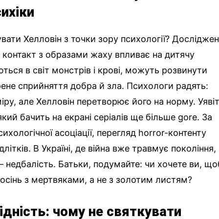
сихіки
увати Хелловін з точки зору психології? Дослідже
 контакт з образами жаху впливає на дитячу
юються в світ монстрів і крові, можуть розвинути
ене сприйняття добра й зла. Психологи радять:
іру, але Хелловін перетворює його на норму. Уявіт
кий бачить на екрані серіалів ще більше gore. За
хологічної асоціації, перегляд horror-контенту
літків. В Україні, де війна вже травмує покоління,
 недбалість. Батьки, подумайте: чи хочете ви, що
осінь з мертвяками, а не з золотим листям?
ідність: чому не святкувати