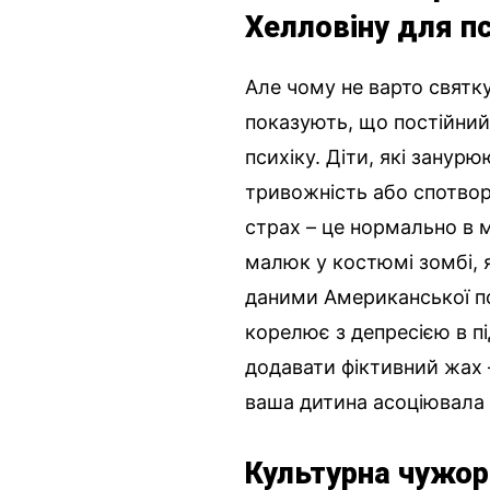
Хелловіну для п
Але чому не варто святк
показують, що постійний
психіку. Діти, які занур
тривожність або спотвор
страх – це нормально в м
малюк у костюмі зомбі, я
даними Американської пси
корелює з депресією в під
додавати фіктивний жах –
ваша дитина асоціювала 
Культурна чужор