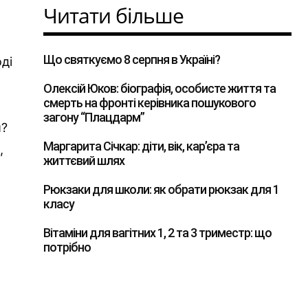
Читати більше
Що святкуємо 8 серпня в Україні?
ді
Олексій Юков: біографія, особисте життя та
смерть на фронті керівника пошукового
загону “Плацдарм”
и?
Маргарита Січкар: діти, вік, кар’єра та
,
життєвий шлях
Рюкзаки для школи: як обрати рюкзак для 1
класу
е
Вітаміни для вагітних 1, 2 та 3 триместр: що
потрібно