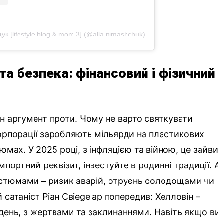
 [lifestyle blog & mom 3] (@alla.nimashchuk)
та безпека: фінансовий і фізичний
ин аргумент проти. Чому не варто святкувати
орпорації заробляють мільярди на пластикових
юмах. У 2025 році, з інфляцією та війною, це зайв
мпортний реквізит, інвестуйте в родинні традиції. 
остюмами – ризик аварій, отруєнь солодощами чи
 сатаніст Ріан Свiegelар попередив: Хелловін –
ень, з жертвами та заклинаннями. Навіть якщо в