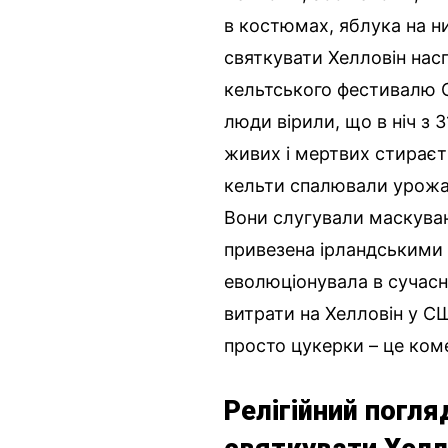
в костюмах, яблука на н
святкувати Хелловін насп
кельтського фестивалю С
люди вірили, що в ніч з 
живих і мертвих стираєт
кельти спалювали урожа
Вони слугували маскуван
привезена ірландськими 
еволюціонувала в сучасн
витрати на Хелловін у С
просто цукерки – це ком
Релігійний погля