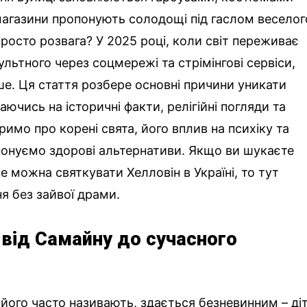
магазини пропонують солодощі під гаслом веселог
просто розвага? У 2025 році, коли світ переживає
ультного через соцмережі та стрімінгові сервіси,
е. Ця стаття розбере основні причини уникати
аючись на історичні факти, релігійні погляди та
оримо про корені свята, його вплив на психіку та
понуємо здорові альтернативи. Якщо ви шукаєте
не можна святкувати Хелловін в Україні, то тут
я без зайвої драми.
: від Самайну до сучасного
к його часто називають, здається безневинним – ді