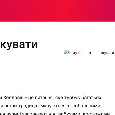
МОДА
ПЛІТКИ
ЗДОРОВ’Я
ЖІНОЧА ПСИХОЛОГІЯ
ткувати
 Хелловін – це питання, яке турбує багатьох
аси, коли традиції змішуються з глобальними
ня вулиці заповнюються гарбузами, костюмами