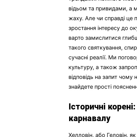
відьом та привидами, а 
жаху. Але чи справді це 
зростання інтересу до ок
варто замислитися глибш
такого святкування, спир
сучасні реалії. Ми погов
культуру, а також запро
відповідь на запит чому 
знайдете прості поясненн
Історичні корені
карнавалу
Хелловін, або Геловін, я