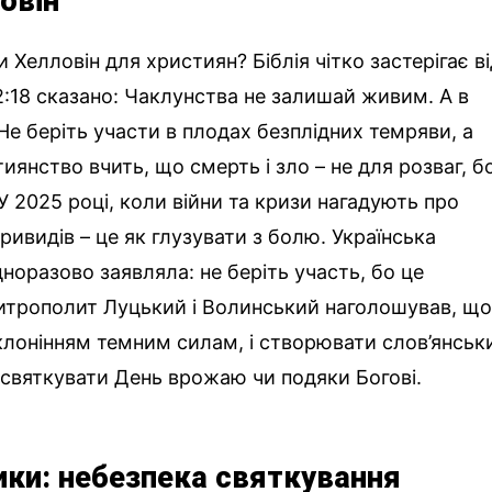
овін
 Хелловін для християн? Біблія чітко застерігає в
2:18 сказано: Чаклунства не залишай живим. А в
 Не беріть участи в плодах безплідних темряви, а
янство вчить, що смерть і зло – не для розваг, б
. У 2025 році, коли війни та кризи нагадують про
привидів – це як глузувати з болю. Українська
норазово заявляла: не беріть участь, бо це
Митрополит Луцький і Волинський наголошував, щ
оклонінням темним силам, і створювати слов’янськ
е святкувати День врожаю чи подяки Богові.
зики: небезпека святкування