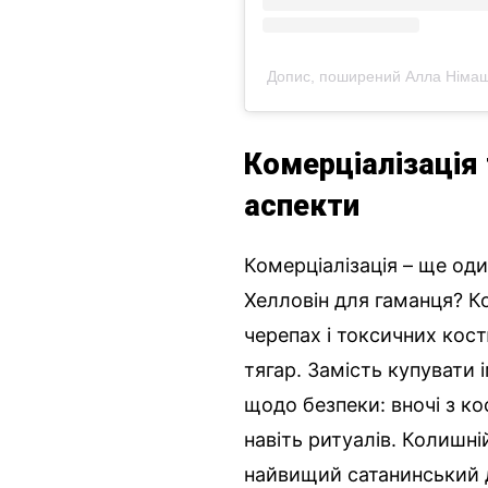
Допис, поширений Алла Німащук
Комерціалізація 
аспекти
Комерціалізація – ще од
Хелловін для гаманця? К
черепах і токсичних кост
тягар. Замість купувати і
щодо безпеки: вночі з к
навіть ритуалів. Колишній
найвищий сатанинський д