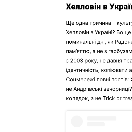
Хелловін в Украї
Ще одна причина – культ
Хелловін в Україні? Бо 
поминальні дні, як Радо
пам’яттю, а не з гарбуза
з 2003 року, не давня тр
ідентичність, копіювати
Соцмережі повні постів: 
не Андріївські вечорниці?
колядок, а не Trick or trea