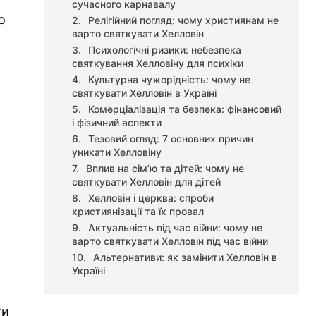
сучасного карнавалу
о
Релігійний погляд: чому християнам не
варто святкувати Хелловін
Психологічні ризики: небезпека
святкування Хелловіну для психіки
Культурна чужорідність: чому не
святкувати Хелловін в Україні
Комерціалізація та безпека: фінансовий
і фізичний аспекти
Тезовий огляд: 7 основних причин
уникати Хелловіну
Вплив на сім’ю та дітей: чому не
святкувати Хелловін для дітей
Хелловін і церква: спроби
християнізації та їх провал
Актуальність під час війни: чому не
варто святкувати Хелловін під час війни
Альтернативи: як замінити Хелловін в
Україні
ти