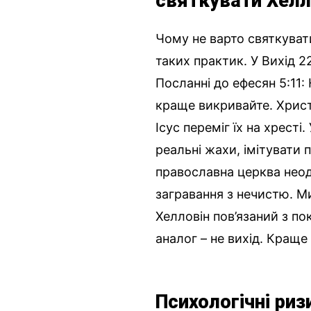
святкувати Хелл
Чому не варто святкувати
таких практик. У Вихід 2
Посланні до ефесян 5:11:
краще викривайте. Христи
Ісус переміг їх на хресті
реальні жахи, імітувати 
православна церква неод
загравання з нечистю. 
Хелловін пов’язаний з п
аналог – не вихід. Кращ
Психологічні ри