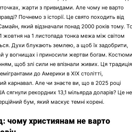
иточках, жарти з привидами. Але чому не варто
равді? Почнемо з історії. Це свято походить від
амайн, який відзначали понад 2000 років тому. То
31 жовтня на 1 листопада тонка межа між світом
ься. Духи блукають землею, а щоб їх задобрити,
й у вогнищах і приносили жертви богам. Костюм
ням, щоб злі сили не впізнали живих. Ця традиція
емігрантами до Америки в XIX столітті,
ий карнавал. Але чи знаєте ви, що в 2025 році
ША сягнули рекордних 13,1 мільярда доларів? Це н
ерційний бум, який маскує темні корені.
д: чому християнам не варто