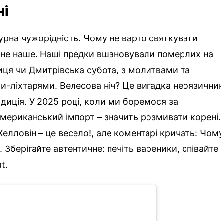
ні
урна чужорідність. Чому не варто святкувати
це не наше. Наші предки вшановували померлих на
ниця чи Дмитрівська субота, з молитвами та
ми-ліхтарями. Велесова ніч? Це вигадка неоязични
адиція. У 2025 році, коли ми боремося за
 американський імпорт – значить розмивати корені.
Хелловін – це весело!, але коментарі кричать: Чом
. Зберігайте автентичне: печіть вареники, співайте
t.