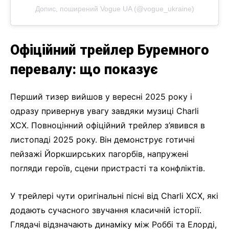
Допис, поширений Vogue UA (@vogue_ukraine)
Офіційний трейлер Буремного
перевалу: що показує
Перший тизер вийшов у вересні 2025 року і
одразу привернув увагу завдяки музиці Charli
XCX. Повноцінний офіційний трейлер з’явився в
листопаді 2025 року. Він демонструє готичні
пейзажі Йоркширських пагорбів, напружені
погляди героїв, сцени пристрасті та конфліктів.
У трейлері чути оригінальні пісні від Charli XCX, які
додають сучасного звучання класичній історії.
Глядачі відзначають динаміку між Роббі та Елорді,