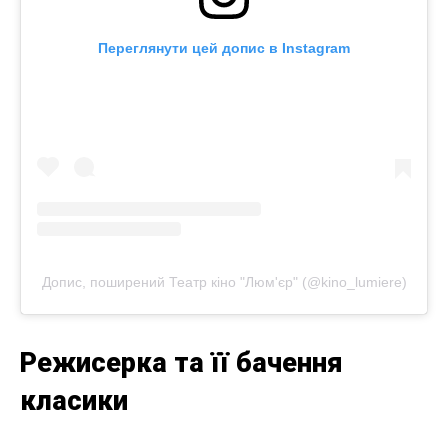
Переглянути цей допис в Instagram
Допис, поширений Театр кіно "Люм'єр" (@kino_lumiere)
Режисерка та її бачення
класики