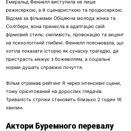
Емеральд Феннелл виступила не лише
режисеркою, а й сценаристкою та продюсеркою.
Відома за фільмами Обіцяюча молода жінка та
Солтберн, вона принесла в адаптацію свій
фірмовий стиль: сміливість, провокацію та акцент
на психологічній глибині. Феннелл пояснювала, що
хотіла показати історію як сучасну трагедію, де
пристрасть межує з божевіллям, а соціальні
норми душать справжні почуття.
Фільм отримав рейтинг R через інтенсивні сцени,
тому орієнтований на дорослих глядачів.
Тривалість стрічки становить близько 2 годин 16
хвилин.
Актори Буремного перевалу