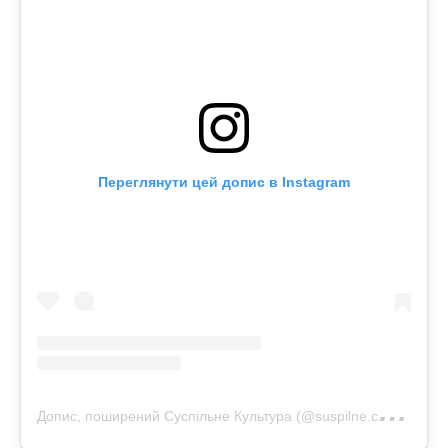
Переглянути цей допис в Instagram
Д
опис, поширений Суспільне Культура (@suspilne.culture)