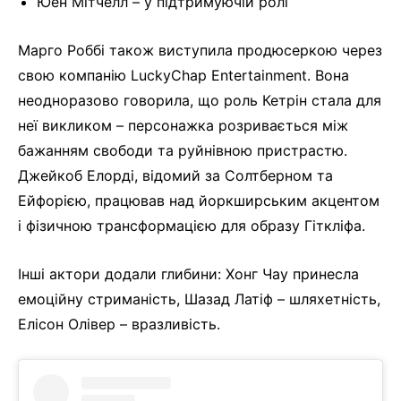
Юен Мітчелл – у підтримуючій ролі
Марго Роббі також виступила продюсеркою через
свою компанію LuckyChap Entertainment. Вона
неодноразово говорила, що роль Кетрін стала для
неї викликом – персонажка розривається між
бажанням свободи та руйнівною пристрастю.
Джейкоб Елорді, відомий за Солтберном та
Ейфорією, працював над йоркширським акцентом
і фізичною трансформацією для образу Гіткліфа.
Інші актори додали глибини: Хонг Чау принесла
емоційну стриманість, Шазад Латіф – шляхетність,
Елісон Олівер – вразливість.