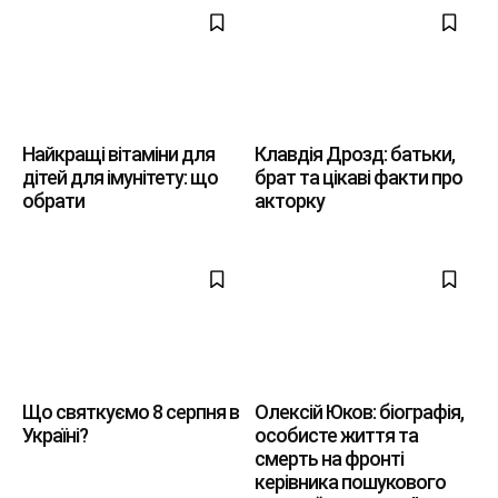
Найкращі вітаміни для
Клавдія Дрозд: батьки,
дітей для імунітету: що
брат та цікаві факти про
обрати
акторку
Що святкуємо 8 серпня в
Олексій Юков: біографія,
Україні?
особисте життя та
смерть на фронті
керівника пошукового