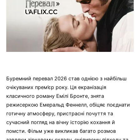
Буремний перевал 2026 став однією з найбільш
очікуваних прем’єр року. Ця екранізація
класичного роману Емілі Бронте, знята
режисеркою Емеральд Феннелл, обіцяє поєднати
готичну атмосферу, пристрасні почуття та
сучасний погляд на вічну історію кохання й
помсти. Фільм уже викликав багато розмов
завдяки зірковому складу, сміливому підходу та