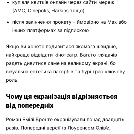
купівля квитків онлайн через сайти мереж
(AMC, Cinepolis, Harkins тощо)
після закінчення прокату – ймовірно на Max або
інших платформах за підпискою
Якщо ви хочете подивитися якомога швидше,
найкраще відвідати кінотеатр. Багато глядачів
радять дивитися саме на великому екрані, бо
візуальна естетика пагорбів та бурі грає ключову
роль.
Чому ця екранізація відрізняється
від попередніх
Роман Емілі Бронте екранізували понад двадцять
разів. Попередні версії (з Лоуренсом Олів’є,