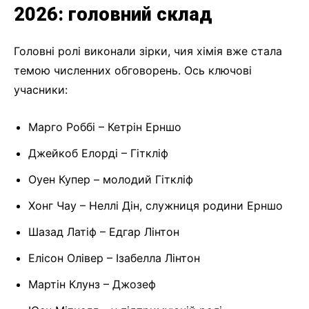
2026: головний склад
Головні ролі виконали зірки, чия хімія вже стала
темою численних обговорень. Ось ключові
учасники:
Марго Роббі – Кетрін Ерншо
Джейкоб Елорді – Гіткліф
Оуен Купер – молодий Гіткліф
Хонг Чау – Неллі Дін, служниця родини Ерншо
Шазад Латіф – Едгар Лінтон
Елісон Олівер – Ізабелла Лінтон
Мартін Клунз – Джозеф