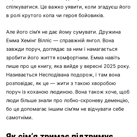
спілкуватися. Це важко уявити, коли згадуєш його
в ролі крутого копа чи героя бойовиків.
Але його сім’я не дає йому сумувати. Дружина
Емма Хемінг Вілліс — справжній янгол. Вона
завжди поруч, доглядає за ним і намагається
зробити його життя комфортним. Емма навіть
пише про це книгу, яка вийде у вересні 2025 року.
Називається Несподівана подорож, і там вона
розповідає, як це — жити з такою хворобою
поруч із коханою людиною. Вона також хоче, щоб
люди більше знали про лобно-скроневу деменцію,
бо це допомагає іншим сім’ям не відчувати себе
самотніми.
Як сім’я тримає підтримує