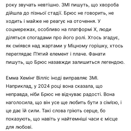
року звучать невтішно. ЗМІ пишуть, що хвороба
дійшла до пізньої стадії. Брюс не говорить, не
ходить і майже не реагує на оточення. У
соцмережах, особливо на платформі X, люди
діляться спогадами про його ролі. Хтось згадує,
як сміявся над жартами у Міцному горішку, хтось
переглядає П’ятий елемент і плаче. Фанати
пишуть, що Брюс назавжди залишиться легендою.
Емма Хемінг Вілліс іноді виправляє ЗМІ.
Наприклад, у 2024 році вона сказала, що
неправда, ніби Брюс не відчуває радості. Вона
наголосила, що він усе ще любить бути з сім’єю, і
це дає їй сили. Такі слова гріють серце, бо
показують, що навіть у найтемніші часи є місце
для любові.