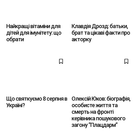
Найкращі вітаміни для
Клавдія Дрозд: батьки,
дітей для імунітету: що
брат та цікаві факти про
обрати
акторку
Що святкуємо 8 серпня в
Олексій Юков: біографія,
Україні?
особисте життя та
смерть на фронті
керівника пошукового
загону “Плацдарм”