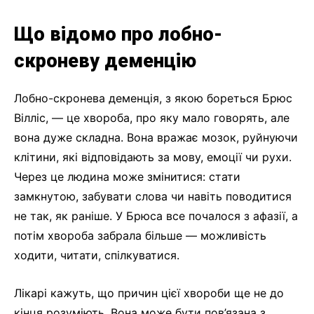
Що відомо про лобно-
скроневу деменцію
Лобно-скронева деменція, з якою бореться Брюс
Вілліс, — це хвороба, про яку мало говорять, але
вона дуже складна. Вона вражає мозок, руйнуючи
клітини, які відповідають за мову, емоції чи рухи.
Через це людина може змінитися: стати
замкнутою, забувати слова чи навіть поводитися
не так, як раніше. У Брюса все почалося з афазії, а
потім хвороба забрала більше — можливість
ходити, читати, спілкуватися.
Лікарі кажуть, що причин цієї хвороби ще не до
кінця розуміють. Вона може бути пов’язана з