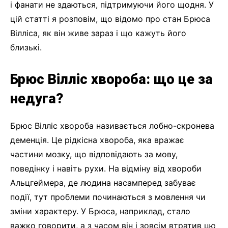
і фанати не здаються, підтримуючи його щодня. У
цій статті я розповім, що відомо про стан Брюса
Вілліса, як він живе зараз і що кажуть його
близькі.
Брюс Вілліс хвороба: що це за
недуга?
Брюс Вілліс хвороба називається лобно-скронева
деменція. Це рідкісна хвороба, яка вражає
частини мозку, що відповідають за мову,
поведінку і навіть рухи. На відміну від хвороби
Альцгеймера, де людина насамперед забуває
події, тут проблеми починаються з мовлення чи
зміни характеру. У Брюса, наприклад, стало
важко говорити, а з часом він і зовсім втратив цю