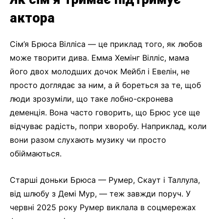
актора
Сім’я Брюса Вілліса — це приклад того, як любов
може творити дива. Емма Хемінг Вілліс, мама
його двох молодших дочок Мейбл і Евелін, не
просто доглядає за ним, а й бореться за те, щоб
люди зрозуміли, що таке лобно-скронева
деменція. Вона часто говорить, що Брюс усе ще
відчуває радість, попри хворобу. Наприклад, коли
вони разом слухають музику чи просто
обіймаються.
Старші доньки Брюса — Румер, Скаут і Таллула,
від шлюбу з Демі Мур, — теж завжди поруч. У
червні 2025 року Румер виклала в соцмережах