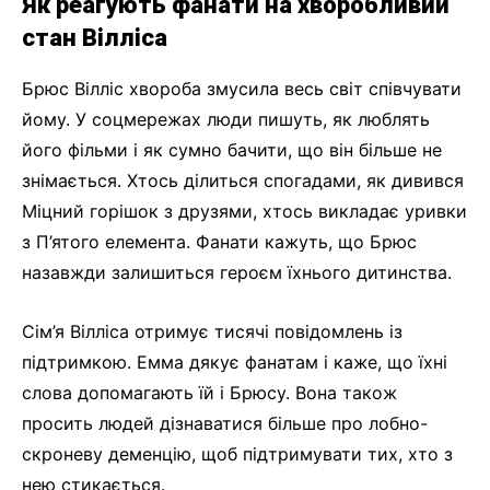
Як реагують фанати на хворобливий
стан Вілліса
Брюс Вілліс хвороба змусила весь світ співчувати
йому. У соцмережах люди пишуть, як люблять
його фільми і як сумно бачити, що він більше не
знімається. Хтось ділиться спогадами, як дивився
Міцний горішок з друзями, хтось викладає уривки
з П’ятого елемента. Фанати кажуть, що Брюс
назавжди залишиться героєм їхнього дитинства.
Сім’я Вілліса отримує тисячі повідомлень із
підтримкою. Емма дякує фанатам і каже, що їхні
слова допомагають їй і Брюсу. Вона також
просить людей дізнаватися більше про лобно-
скроневу деменцію, щоб підтримувати тих, хто з
нею стикається.