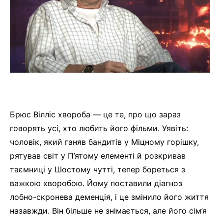
Брюс Вілліс хвороба — це те, про що зараз
говорять усі, хто любить його фільми. Уявіть:
чоловік, який ганяв бандитів у Міцному горішку,
рятував світ у П’ятому елементі й розкривав
таємниці у Шостому чутті, тепер бореться з
важкою хворобою. Йому поставили діагноз
лобно-скронева деменція, і це змінило його життя
назавжди. Він більше не знімається, але його сім’я