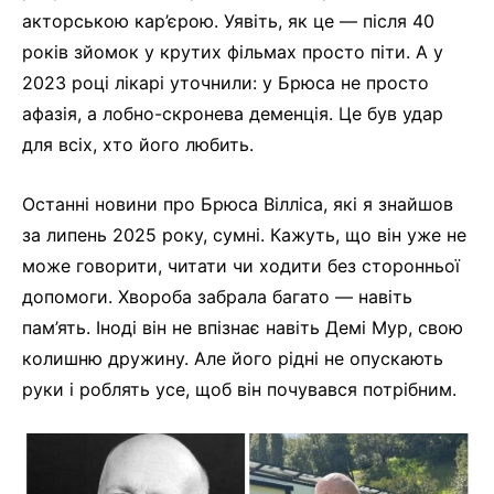
акторською кар’єрою. Уявіть, як це — після 40
років зйомок у крутих фільмах просто піти. А у
2023 році лікарі уточнили: у Брюса не просто
афазія, а лобно-скронева деменція. Це був удар
для всіх, хто його любить.
Останні новини про Брюса Вілліса, які я знайшов
за липень 2025 року, сумні. Кажуть, що він уже не
може говорити, читати чи ходити без сторонньої
допомоги. Хвороба забрала багато — навіть
пам’ять. Іноді він не впізнає навіть Демі Мур, свою
колишню дружину. Але його рідні не опускають
руки і роблять усе, щоб він почувався потрібним.