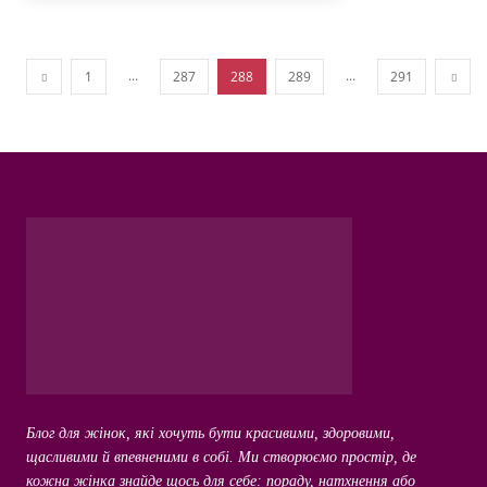
...
...
1
287
288
289
291
Блог для жінок, які хочуть бути красивими, здоровими,
щасливими й впевненими в собі. Ми створюємо простір, де
кожна жінка знайде щось для себе: пораду, натхнення або