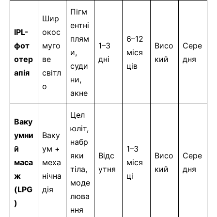
Пігм
Шир
ентні
IPL-
окос
плям
6–12
фот
муго
1–3
Висо
Сере
и,
міся
отер
ве
дні
кий
дня
суди
ців
апія
світл
ни,
о
акне
Цел
Ваку
юліт,
умни
Ваку
набр
й
ум +
1–3
яки
Відс
Висо
Сере
маса
меха
міся
тіла,
утня
кий
дня
ж
нічна
ці
моде
(LPG
дія
люва
)
ння