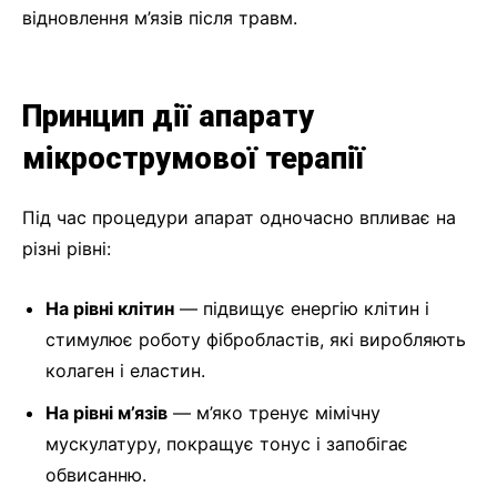
відновлення м’язів після травм.
Принцип дії апарату
мікрострумової терапії
Під час процедури апарат одночасно впливає на
різні рівні:
На рівні клітин
— підвищує енергію клітин і
стимулює роботу фібробластів, які виробляють
колаген і еластин.
На рівні м’язів
— м’яко тренує мімічну
мускулатуру, покращує тонус і запобігає
обвисанню.