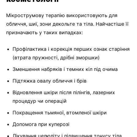
Мікрострумову терапію використовують для
обличчя, шиї, зони декольте та тіла. Найчастіше її
призначають у таких випадках:
Профілактика і корекція перших ознак старіння
(втрата пружності, дрібні зморшки)
Зменшення набряків і темних кіл під очима
Підтяжка овалу обличчя і брів
Відновлення шкіри після пілінгів, лазерних
процедур чи операцій
Покращення тьмяної, втомленої шкіри
Допомога при куперозі
Лікування целюліту і підвищення тонусу тіла