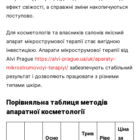
ефект свіжості, а справжні зміни накопичуються
поступово.
Для косметологів та власників салонів якісний
апарат мікрострумової терапії стає вигідною
інвестицією. Апарати мікрострумової терапії від
Alvi Prague
https://alvi-prague.ua/uk/aparaty-
mikrostrumovoyi-terapiyi/
забезпечують стабільний
результат і дозволяють працювати з різними
типами шкіри.
Порівняльна таблиця методів
апаратної косметології
Ціна
Трив
Осно
Ріве
за