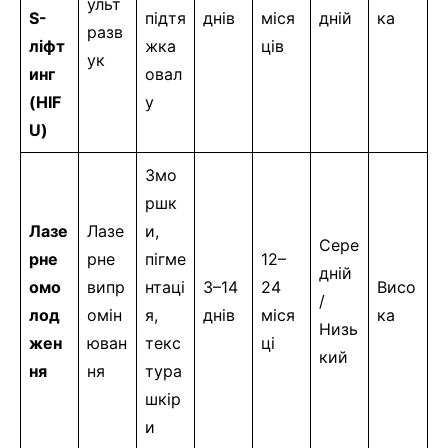
ульт
S-
підтя
днів
міся
дній
ка
разв
ліфт
жка
ців
ук
инг
овал
(HIF
у
U)
Змо
ршк
Лазе
Лазе
и,
Сере
рне
рне
пігме
12–
дній
омо
випр
нтаці
3–14
24
Висо
/
лод
омін
я,
днів
міся
ка
Низь
жен
юван
текс
ці
кий
ня
ня
тура
шкір
и