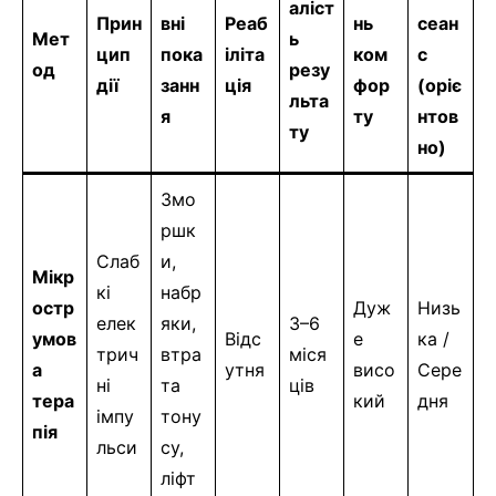
аліст
Прин
вні
Реаб
нь
сеан
Мет
ь
цип
пока
іліта
ком
с
од
резу
дії
занн
ція
фор
(оріє
льта
я
ту
нтов
ту
но)
Змо
ршк
Слаб
и,
Мікр
кі
набр
остр
Дуж
Низь
елек
яки,
3–6
умов
Відс
е
ка /
трич
втра
міся
а
утня
висо
Сере
ні
та
ців
тера
кий
дня
імпу
тону
пія
льси
су,
ліфт