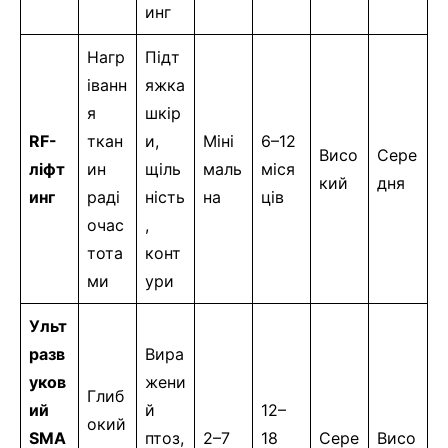
инг
Нагр
Підт
іванн
яжка
я
шкір
RF-
ткан
и,
Міні
6–12
Висо
Сере
ліфт
ин
щіль
маль
міся
кий
дня
инг
раді
ність
на
ців
очас
,
тота
конт
ми
ури
Ульт
разв
Вира
уков
жени
Глиб
ий
й
12–
окий
SMA
птоз,
2–7
18
Сере
Висо