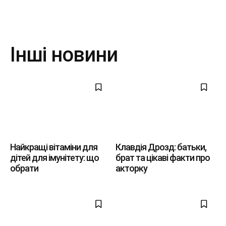
Інші новини
Найкращі вітаміни для
Клавдія Дрозд: батьки,
дітей для імунітету: що
брат та цікаві факти про
обрати
акторку