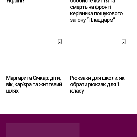
Україні?
особисте життя та
смерть на фронті
керівника пошукового
загону “Плацдарм”
Маргарита Січкар: діти,
Рюкзаки для школи: як
вік, кар’єра та життєвий
обрати рюкзак для 1
шлях
класу