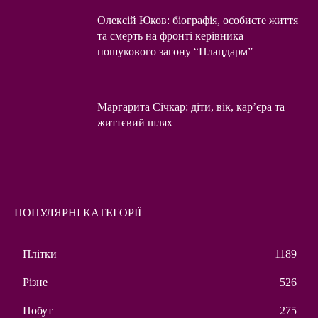
Олексій Юков: біографія, особисте життя
та смерть на фронті керівника
пошукового загону “Плацдарм”
Маргарита Січкар: діти, вік, кар’єра та
життєвий шлях
ПОПУЛЯРНІ КАТЕГОРІЇ
Плітки
1189
Різне
526
Побут
275