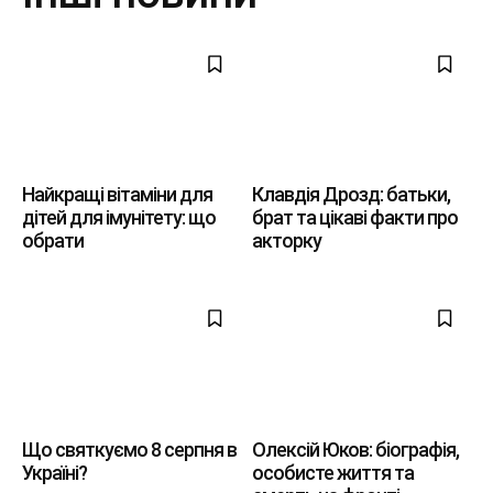
Найкращі вітаміни для
Клавдія Дрозд: батьки,
дітей для імунітету: що
брат та цікаві факти про
обрати
акторку
Що святкуємо 8 серпня в
Олексій Юков: біографія,
Україні?
особисте життя та