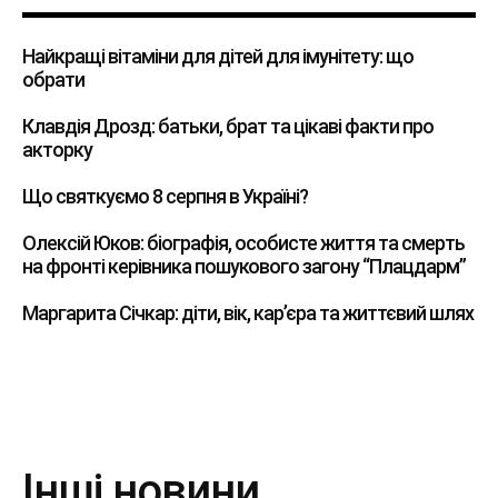
Найкращі вітаміни для дітей для імунітету: що
обрати
Клавдія Дрозд: батьки, брат та цікаві факти про
акторку
Що святкуємо 8 серпня в Україні?
Олексій Юков: біографія, особисте життя та смерть
на фронті керівника пошукового загону “Плацдарм”
Маргарита Січкар: діти, вік, кар’єра та життєвий шлях
Інші новини