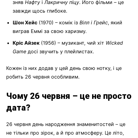
зняв
Нафту
і
Лакричну піцу
. Його фільми – це
завжди щось глибоке.
Шон Хейс
(1970) – комік із
Вілл і Грейс
, який
виграв Еммі за свою харизму.
Кріс Айзек
(1956) – музикант, чий хіт
Wicked
Game
досі звучить у плейлистах.
Кожен із них додав у цей день свою нотку, і це
робить 26 червня особливим.
Чому 26 червня – це не просто
дата?
26 червня день народження знаменитостей – це
не тільки про зірок, а й про атмосферу. Це літо,