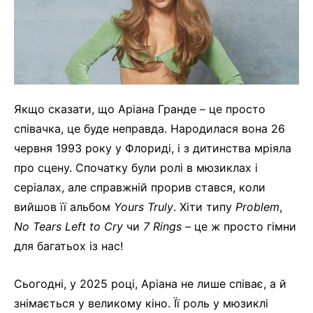
Якщо сказати, що Аріана Гранде – це просто
співачка, це буде неправда. Народилася вона 26
червня 1993 року у Флориді, і з дитинства мріяла
про сцену. Спочатку були ролі в мюзиклах і
серіалах, але справжній прорив стався, коли
вийшов її альбом
Yours Truly
. Хіти типу
Problem
,
No Tears Left to Cry
чи
7 Rings
– це ж просто гімни
для багатьох із нас!
Сьогодні, у 2025 році, Аріана не лише співає, а й
знімається у великому кіно. Її роль у мюзиклі