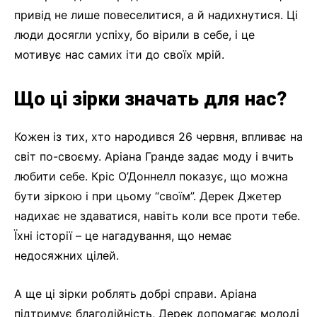
привід не лише повеселитися, а й надихнутися. Ці
люди досягли успіху, бо вірили в себе, і це
мотивує нас самих іти до своїх мрій.
Що ці зірки значать для нас?
Кожен із тих, хто народився 26 червня, впливає на
світ по-своєму. Аріана Гранде задає моду і вчить
любити себе. Кріс О’Доннелл показує, що можна
бути зіркою і при цьому “своїм”. Дерек Джетер
надихає не здаватися, навіть коли все проти тебе.
Їхні історії – це нагадування, що немає
недосяжних цілей.
А ще ці зірки роблять добрі справи. Аріана
підтримує благодійність, Дерек допомагає молоді