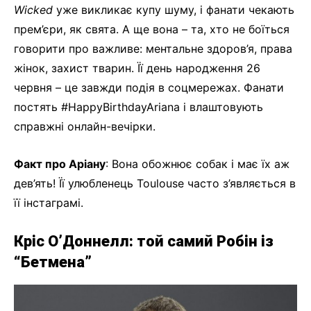
Wicked
уже викликає купу шуму, і фанати чекають
прем’єри, як свята. А ще вона – та, хто не боїться
говорити про важливе: ментальне здоров’я, права
жінок, захист тварин. Її день народження 26
червня – це завжди подія в соцмережах. Фанати
постять #HappyBirthdayAriana і влаштовують
справжні онлайн-вечірки.
Факт про Аріану
: Вона обожнює собак і має їх аж
дев’ять! Її улюбленець Toulouse часто з’являється в
її інстаграмі.
Кріс О’Доннелл: той самий Робін із
“Бетмена”