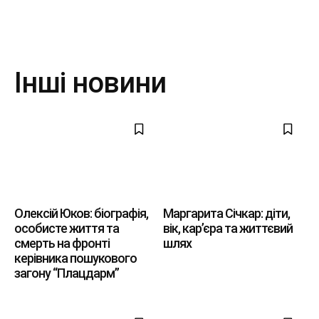
Інші новини
Олексій Юков: біографія,
Маргарита Січкар: діти,
особисте життя та
вік, кар’єра та життєвий
смерть на фронті
шлях
керівника пошукового
загону “Плацдарм”