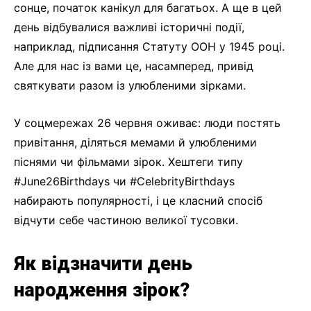
сонце, початок канікул для багатьох. А ще в цей
день відбувалися важливі історичні події,
наприклад, підписання Статуту ООН у 1945 році.
Але для нас із вами це, насамперед, привід
святкувати разом із улюбленими зірками.
У соцмережах 26 червня оживає: люди постять
привітання, діляться мемами й улюбленими
піснями чи фільмами зірок. Хештеги типу
#June26Birthdays чи #CelebrityBirthdays
набирають популярності, і це класний спосіб
відчути себе частиною великої тусовки.
Як відзначити день
народження зірок?