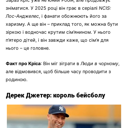
Зараз Кріс уже не юний Робін, але продовжує
зніматися. У 2025 році він грає в серіалі
NCIS:
Лос-Анджелес
, і фанати обожнюють його за
харизму. А ще він – приклад того, як можна бути
зіркою і водночас крутим сім’янином. У нього
п’ятеро дітей, і він завжди каже, що сім’я для
нього – це головне.
Факт про Кріса
: Він міг зіграти в
Люди в чорному
,
але відмовився, щоб більше часу проводити з
родиною.
Дерек Джетер: король бейсболу