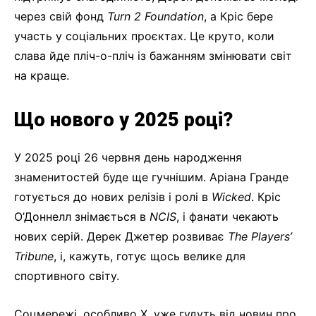
через свій фонд
Turn 2 Foundation
, а Кріс бере
участь у соціальних проєктах. Це круто, коли
слава йде пліч-о-пліч із бажанням змінювати світ
на краще.
Що нового у 2025 році?
У 2025 році 26 червня день народження
знаменитостей буде ще гучнішим. Аріана Гранде
готується до нових релізів і ролі в
Wicked
. Кріс
О’Доннелл знімається в
NCIS
, і фанати чекають
нових серій. Дерек Джетер розвиває
The Players’
Tribune
, і, кажуть, готує щось велике для
спортивного світу.
Соцмережі, особливо X, уже гудуть від новин про