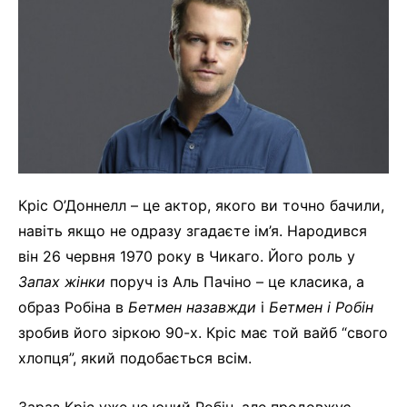
Кріс О’Доннелл – це актор, якого ви точно бачили,
навіть якщо не одразу згадаєте ім’я. Народився
він 26 червня 1970 року в Чикаго. Його роль у
Запах жінки
поруч із Аль Пачіно – це класика, а
образ Робіна в
Бетмен назавжди
і
Бетмен і Робін
зробив його зіркою 90-х. Кріс має той вайб “свого
хлопця”, який подобається всім.