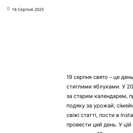
18 Серпня 2025
19 серпня свято – це де
стиглими яблуками. У 2
за старим календарем, п
подяку за урожай, сімей
свіжі статті, пости в Inst
провести цей день. У ці