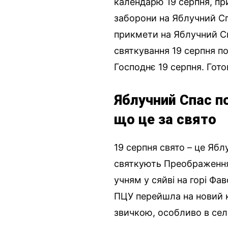
календарю 19 серпня, пр
заборони на Яблучний Сп
прикмети на Яблучний Сп
святкування 19 серпня 
Господнє 19 серпня. Гото
Яблучний Спас п
що це за свято
19 серпня свято – це Яб
святкують Преображення 
учням у сяйві на горі Фав
ПЦУ перейшла на новий к
звичкою, особливо в сел