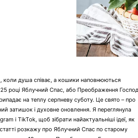
нь, коли душа співає, а кошики наповнюються
025 році Яблучний Спас, або Преображення Госпо
рипадає на теплу серпневу суботу. Це свято – про
ний затишок і духовне оновлення. Я переглянула
agram і TikTok, щоб зібрати найактуальніші ідеї, як
й статті розкажу про Яблучний Спас по старому