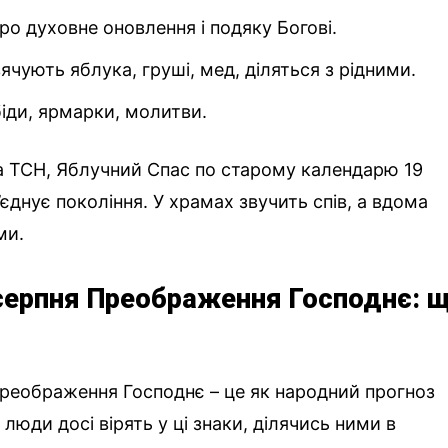
про духовне оновлення і подяку Богові.
вячують яблука, груші, мед, діляться з рідними.
обіди, ярмарки, молитви.
на ТСН, Яблучний Спас по старому календарю 19
’єднує покоління. У храмах звучить спів, а вдома
ми.
серпня Преображення Господнє: 
реображення Господнє – це як народний прогноз
і люди досі вірять у ці знаки, ділячись ними в