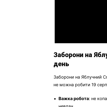
Заборони на Яблу
день
Заборони на Яблучний Сп
не можна робити 19 серп
Важка робота
: не коп
невдач.