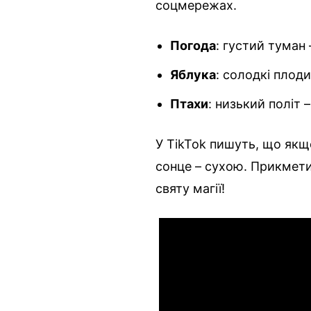
соцмережах.
Погода
: густий туман 
Яблука
: солодкі плод
Птахи
: низький політ 
У TikTok пишуть, що якщ
сонце – сухою. Прикмет
святу магії!