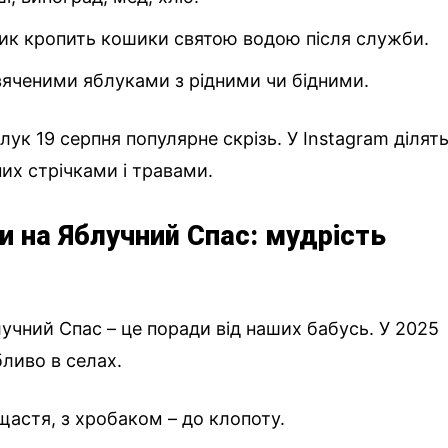
ник кропить кошики святою водою після служби.
свяченими яблуками з рідними чи бідними.
лук 19 серпня популярне скрізь. У Instagram ділят
их стрічками і травами.
и на Яблучний Спас: мудрість
учний Спас – це поради від наших бабусь. У 2025
бливо в селах.
 щастя, з хробаком – до клопоту.