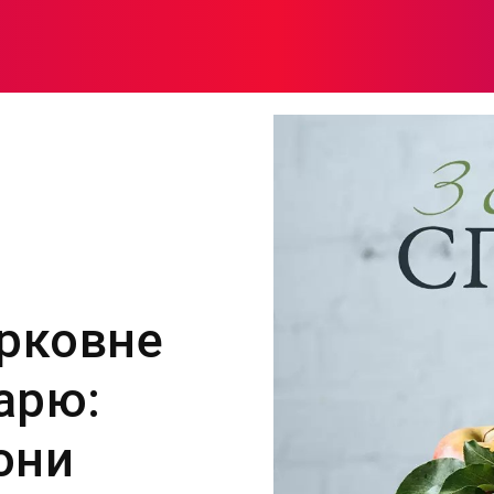
МОДА
ПЛІТКИ
ЗДОРОВ’Я
ЖІНОЧА ПСИХОЛОГІЯ
ерковне
арю:
они