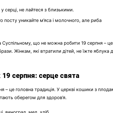
 у серці, не лайтеся з близькими.
го посту уникайте м’яса і молочного, але риба
на Суспільному, що не можна робити 19 серпня – це
рази. Жінкам, які втратили дітей, не їжте яблука 
 19 серпня: серце свята
ня – це головна традиція. У церкві кошики з плод
стають оберегом для здоров’я.
ші, виноград, мед, хліб.