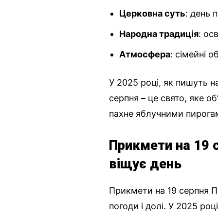
Церковна суть
: день 
Народна традиція
: ос
Атмосфера
: сімейні 
У 2025 році, як пишуть 
серпня – це свято, яке об
пахне яблучними пирога
Прикмети на 19 
віщує день
Прикмети на 19 серпня П
погоди і долі. У 2025 роц