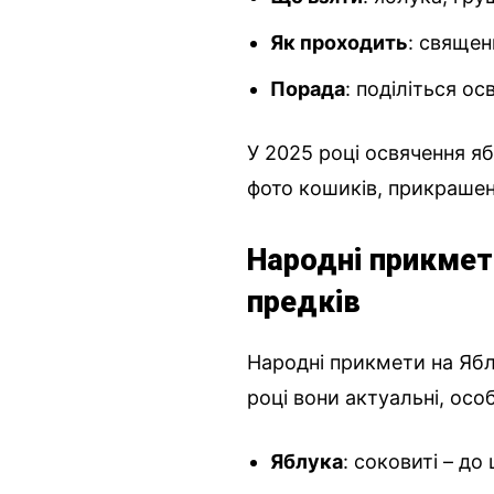
Як проходить
: свяще
Порада
: поділіться о
У 2025 році освячення яб
фото кошиків, прикрашен
Народні прикмет
предків
Народні прикмети на Ябл
році вони актуальні, осо
Яблука
: соковиті – до