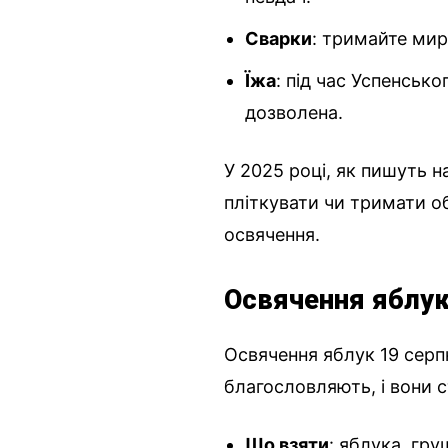
Сварки
: тримайте мир
Їжа
: під час Успенсько
дозволена.
У 2025 році, як пишуть 
пліткувати чи тримати об
освячення.
Освячення яблук
Освячення яблук 19 серп
благословляють, і вони 
Що взяти
: яблука, гру