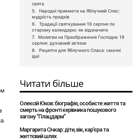
свята
Народні прикмети на Яблучний Спас:
мудрість предків
Традиції святкування 19 серпня по
старому календарю: як відзначити
Молитви на Преображення Господнє 19
серпня: духовний зв’язок
Рецепти для Яблучного Спаса: смачні
ідеї
Читати більше
ем
Олексій Юков: біографія, особисте життя та
смерть на фронті керівника пошукового
а
загону “Плацдарм”
за
Маргарита Січкар: діти, вік, кар’єра та
життєвий шлях