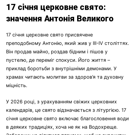
17 січня церковне свято:
значення Антонія Великого
17 січня церковне свято присвячене
преподобному Антонію, який жив у III-IV століттях.
Він продав майно, роздав бідним і пішов у
пустелю, де переміг спокуси. Його життя –
приклад боротьби з внутрішніми демонами. У
храмах читають молитви за здоров’я та духовну
міцність.
У 2026 році, з урахуванням свіжих церковних
календарів, це свято відзначається з літургією. 17
січня церковне свято включає благословення води
в деяких традиціях, хоча не як на Водохреще.