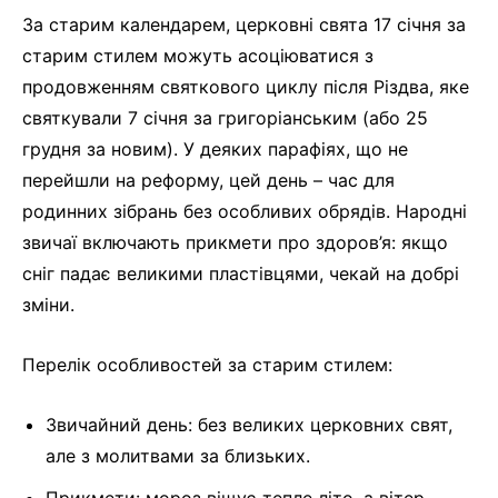
За старим календарем, церковні свята 17 січня за
старим стилем можуть асоціюватися з
продовженням святкового циклу після Різдва, яке
святкували 7 січня за григоріанським (або 25
грудня за новим). У деяких парафіях, що не
перейшли на реформу, цей день – час для
родинних зібрань без особливих обрядів. Народні
звичаї включають прикмети про здоров’я: якщо
сніг падає великими пластівцями, чекай на добрі
зміни.
Перелік особливостей за старим стилем:
Звичайний день: без великих церковних свят,
але з молитвами за близьких.
Прикмети: мороз віщує тепле літо, а вітер –