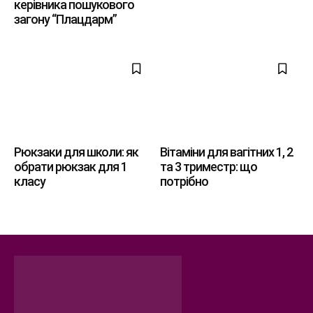
керівника пошукового
загону “Плацдарм”
Рюкзаки для школи: як
Вітаміни для вагітних 1, 2
обрати рюкзак для 1
та 3 триместр: що
класу
потрібно