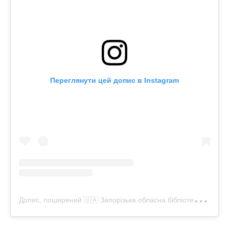
Переглянути цей допис в Instagram
Д
опис, поширений 🇺🇦 Запорізька обласна бібліотека 🇺🇦 (@zounb_zp)