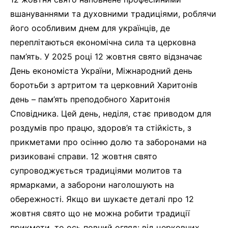
вшануваннями та духовними традиціями, роблячи
його особливим днем для українців, де
переплітаються економічна сила та церковна
пам’ять. У 2025 році 12 жовтня свято відзначає
День економіста України, Міжнародний день
боротьби з артритом та церковний Харитонів
день – пам’ять преподобного Харитонія
Сповідника. Цей день, неділя, стає приводом для
роздумів про працю, здоров’я та стійкість, з
прикметами про осінню долю та заборонами на
ризиковані справи. 12 жовтня свято
супроводжується традиціями молитов та
ярмарками, а заборони наголошують на
обережності. Якщо ви шукаєте деталі про 12
жовтня свято що не можна робити традиції
прикмети, то ось повний огляд: від церковних