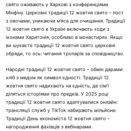
свято оживають у Харкові з конференціями
Мінфіну. Церковні традиції 12 жовтня свято – пост
з овочами, уникаючи м’яса для очищення. Традиції
12 жовтня свято в Україні включають ходи з
іконами Харитонія, особливо в монастирях. Якщо
ви шукаєте традиції 12 жовтня свято церковні
обряди, то ось: читання тропарів за сповідництво.
Народні традиції 12 жовтня свято – обмін дарами:
хліб з медом як символ єдності. Традиції 12
жовтня свято надихають на єдність, де сім’ї
діляться історіями про предків. У 2025 році
традиції 12 жовтня свято адаптувалися онлайн:
трансляції служб у TikTok набирають мільйони.
Традиції День економіста 12 жовтня свято –
нагородження фахівців з вебінарами.