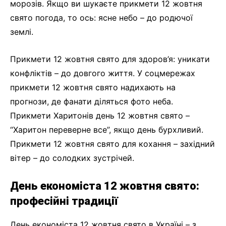
морозів. Якщо ви шукаєте прикмети 12 жовтня
свято погода, то ось: ясне небо – до родючої
землі.
Прикмети 12 жовтня свято для здоров’я: уникати
конфліктів – до довгого життя. У соцмережах
прикмети 12 жовтня свято надихають на
прогнози, де фанати діляться фото неба.
Прикмети Харитонів день 12 жовтня свято –
“Харитон переверне все”, якщо день бурхливий.
Прикмети 12 жовтня свято для кохання – західний
вітер – до солодких зустрічей.
День економіста 12 жовтня свято:
професійні традиції
День економіста 12 жовтня свято в Україні – з