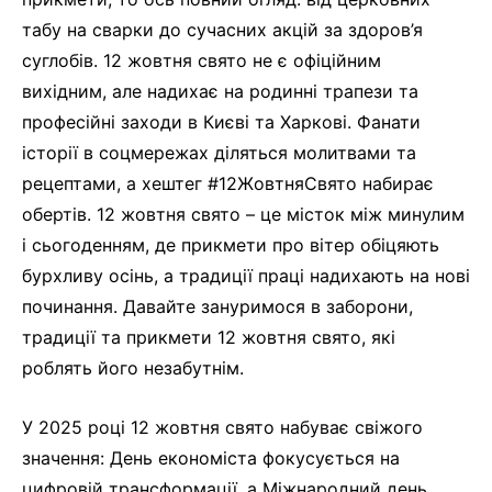
табу на сварки до сучасних акцій за здоров’я
суглобів. 12 жовтня свято не є офіційним
вихідним, але надихає на родинні трапези та
професійні заходи в Києві та Харкові. Фанати
історії в соцмережах діляться молитвами та
рецептами, а хештег #12ЖовтняСвято набирає
обертів. 12 жовтня свято – це місток між минулим
і сьогоденням, де прикмети про вітер обіцяють
бурхливу осінь, а традиції праці надихають на нові
починання. Давайте зануримося в заборони,
традиції та прикмети 12 жовтня свято, які
роблять його незабутнім.
У 2025 році 12 жовтня свято набуває свіжого
значення: День економіста фокусується на
цифровій трансформації, а Міжнародний день