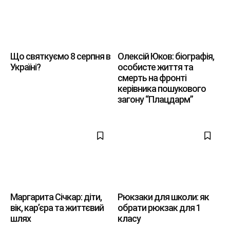
Що святкуємо 8 серпня в
Олексій Юков: біографія,
Україні?
особисте життя та
смерть на фронті
керівника пошукового
загону “Плацдарм”
Маргарита Січкар: діти,
Рюкзаки для школи: як
вік, кар’єра та життєвий
обрати рюкзак для 1
шлях
класу