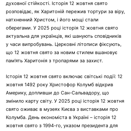
духовної стійкості. Історія 12 жовтня свято
розповідає, як Харитоній пережив тортури за віру,
натхненний Христом, і його мощі стали
оберегами. У 2025 році історія 12 жовтня свято
актуальна для українців, які шанують сповідників
у часи випробувань. Церковні літописи фіксують,
що 12 жовтня свято за новим стилем вшановує
пам’ять Харитонія з тропарями за захист.
Історія 12 жовтня свято включає світські події: 12
жовтня 1492 року Христофор Колумб відкрив
Америку, допливши до Сан-Сальвадору, що
змінило карту світу. У 2025 році історія 12 жовтня
свято оживає в музеях Києва з виставками про
Колумба. День економіста в Україні – історія 12
жовтня свято з 1994-го, указом президента для